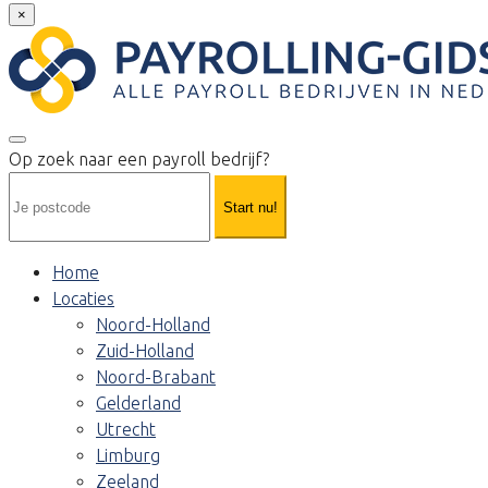
×
Op zoek naar een payroll bedrijf?
Start nu!
Home
Locaties
Noord-Holland
Zuid-Holland
Noord-Brabant
Gelderland
Utrecht
Limburg
Zeeland