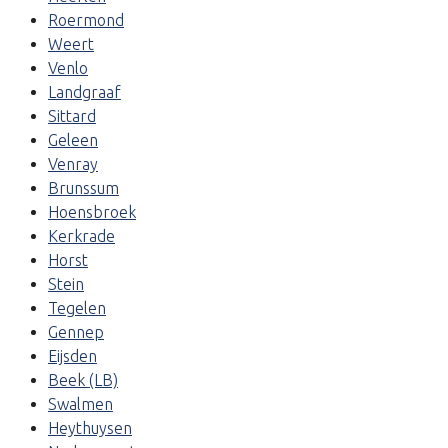
Roermond
Weert
Venlo
Landgraaf
Sittard
Geleen
Venray
Brunssum
Hoensbroek
Kerkrade
Horst
Stein
Tegelen
Gennep
Eijsden
Beek (LB)
Swalmen
Heythuysen