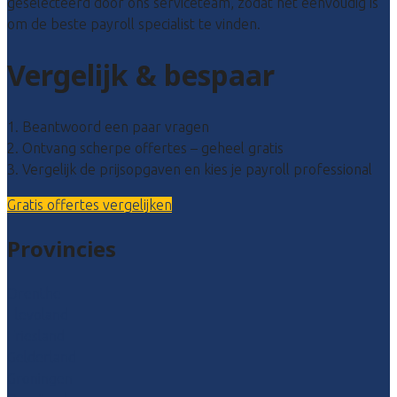
geselecteerd door ons serviceteam, zodat het eenvoudig is
om de beste payroll specialist te vinden.
Vergelijk & bespaar
1. Beantwoord een paar vragen
2. Ontvang scherpe offertes – geheel gratis
3. Vergelijk de prijsopgaven en kies je payroll professional
Gratis offertes vergelijken
Provincies
Drenthe
Flevoland
Friesland
Gelderland
Groningen