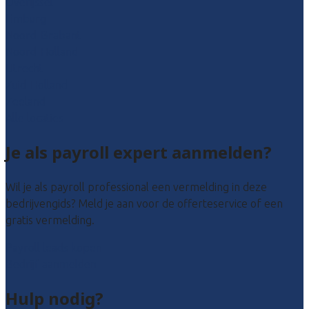
Overijssel
Limburg
Noord-Brabant
Noord-Holland
Utrecht
Zuid-Holland
Zeeland
Alle locaties
Je als payroll expert aanmelden?
Wil je als payroll professional een vermelding in deze
bedrijvengids? Meld je aan voor de offerteservice of een
gratis vermelding.
Payroll leads kopen
Bedrijf aanmelden
Hulp nodig?