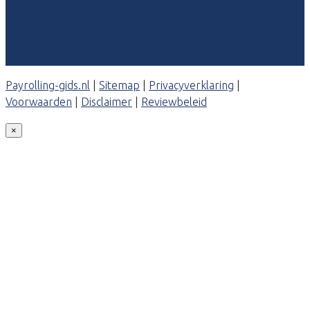
Veelgestelde vragen: particulieren
Veelgestelde vragen: bedrijven
Contact
Payrolling-gids.nl
|
Sitemap
|
Privacyverklaring
|
Voorwaarden
|
Disclaimer
|
Reviewbeleid
×