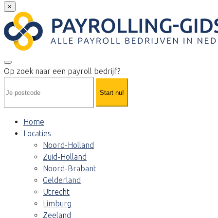
×
Op zoek naar een payroll bedrijf?
Start nu!
Home
Locaties
Noord-Holland
Zuid-Holland
Noord-Brabant
Gelderland
Utrecht
Limburg
Zeeland