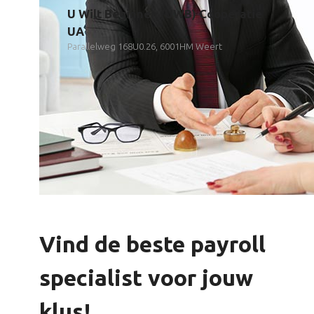
U Wilt Beginnen (UWB) Coöperatie
UA
Parallelweg 168U0.26, 6001HM Weert
Vind de beste payroll
specialist voor jouw
klus!