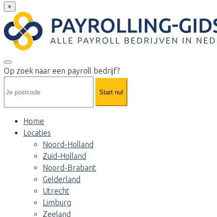
×
Op zoek naar een payroll bedrijf?
Start nu!
Home
Locaties
Noord-Holland
Zuid-Holland
Noord-Brabant
Gelderland
Utrecht
Limburg
Zeeland