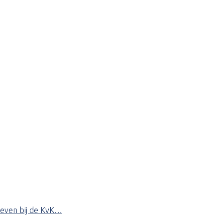
hreven bij de KvK…