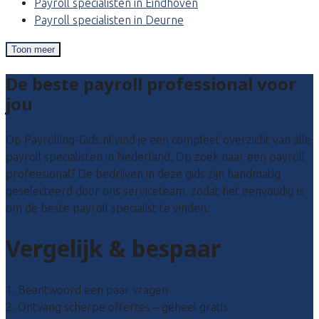
Payroll specialisten in Eindhoven
Payroll specialisten in Deurne
Toon meer
De beste payroll professional voor
jou
Op Payrolling-Gids.nl vind je een compleet overzicht van alle
payroll specialisten in Nederland. Op zoek naar een payroll
profeesional? De bedrijven in deze gids zijn handmatig
geselecteerd door ons serviceteam, zodat het eenvoudig is
om de beste payroll specialist te vinden.
Vergelijk & bespaar
1. Beantwoord een paar vragen
2. Ontvang scherpe offertes – geheel gratis