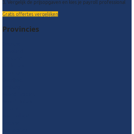
3. Vergelijk de prijsopgaven en kies je payroll professional
Gratis offertes vergelijken
Provincies
Drenthe
Flevoland
Friesland
Gelderland
Groningen
Overijssel
Limburg
Noord-Brabant
Noord-Holland
Utrecht
Zuid-Holland
Zeeland
Alle locaties