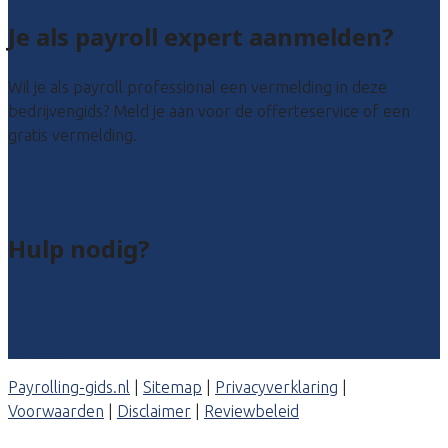
Je als payroll expert aanmelden?
Wil je als payroll professional een vermelding in deze
bedrijvengids? Meld je aan voor de offerteservice of een
gratis vermelding.
Payroll leads kopen
Bedrijf aanmelden
Hulp nodig?
Veelgestelde vragen: particulieren
Veelgestelde vragen: bedrijven
Contact
Payrolling-gids.nl
|
Sitemap
|
Privacyverklaring
|
Voorwaarden
|
Disclaimer
|
Reviewbeleid