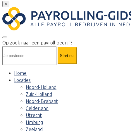
×
Op zoek naar een payroll bedrijf?
Start nu!
Home
Locaties
Noord-Holland
Zuid-Holland
Noord-Brabant
Gelderland
Utrecht
Limburg
Zeeland