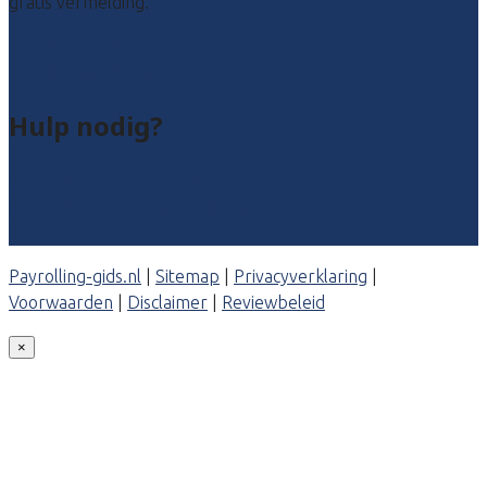
gratis vermelding.
Payroll leads kopen
Bedrijf aanmelden
Hulp nodig?
Veelgestelde vragen: particulieren
Veelgestelde vragen: bedrijven
Contact
Payrolling-gids.nl
|
Sitemap
|
Privacyverklaring
|
Voorwaarden
|
Disclaimer
|
Reviewbeleid
×