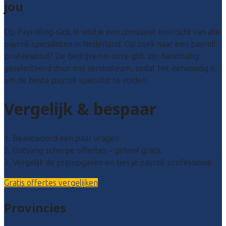
jou
Op Payrolling-Gids.nl vind je een compleet overzicht van alle
payroll specialisten in Nederland. Op zoek naar een payroll
profeesional? De bedrijven in deze gids zijn handmatig
geselecteerd door ons serviceteam, zodat het eenvoudig is
om de beste payroll specialist te vinden.
Vergelijk & bespaar
1. Beantwoord een paar vragen
2. Ontvang scherpe offertes – geheel gratis
3. Vergelijk de prijsopgaven en kies je payroll professional
Gratis offertes vergelijken
Provincies