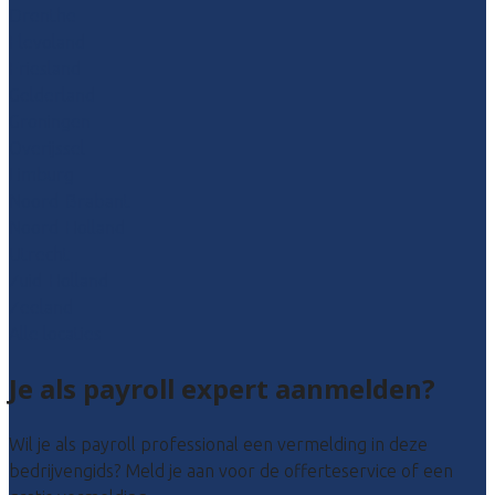
Drenthe
Flevoland
Friesland
Gelderland
Groningen
Overijssel
Limburg
Noord-Brabant
Noord-Holland
Utrecht
Zuid-Holland
Zeeland
Alle locaties
Je als payroll expert aanmelden?
Wil je als payroll professional een vermelding in deze
bedrijvengids? Meld je aan voor de offerteservice of een