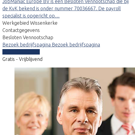
JobManiac Europe BV is een Besloten Vennootschap die bij
de KvK bekend is onder nummer 70036667. De payroll
specialist is opgericht op…
Werkgebied Wissenkerke
Contactgegevens
Besloten Vennootschap
Bezoek bedrijfspagina
Bezoek bedrijfspagina
Vergelijk offertes
Gratis - Vrijblijvend