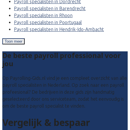
Payroll specialisten in Dordrecht
Payroll specialisten in Barendrecht
Payroll specialisten in Rhoon
Payroll specialisten in Poortugaal
Payroll specialisten in Hendrik-Ido-Ambacht
Toon meer
De beste payroll professional voor
jou
Op Payrolling-Gids.nl vind je een compleet overzicht van alle
payroll specialisten in Nederland. Op zoek naar een payroll
profeesional? De bedrijven in deze gids zijn handmatig
geselecteerd door ons serviceteam, zodat het eenvoudig is
om de beste payroll specialist te vinden.
Vergelijk & bespaar