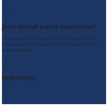
Zuid-Holland
Zeeland
Alle locaties
Je als payroll expert aanmelden?
Wil je als payroll professional een vermelding in deze
bedrijvengids? Meld je aan voor de offerteservice of een
gratis vermelding.
Payroll leads kopen
Bedrijf aanmelden
Hulp nodig?
Veelgestelde vragen: particulieren
Veelgestelde vragen: bedrijven
Contact