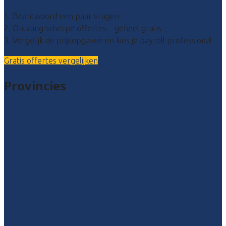
1. Beantwoord een paar vragen
2. Ontvang scherpe offertes – geheel gratis
3. Vergelijk de prijsopgaven en kies je payroll professional
Gratis offertes vergelijken
Provincies
Drenthe
Flevoland
Friesland
Gelderland
Groningen
Overijssel
Limburg
Noord-Brabant
Noord-Holland
Utrecht