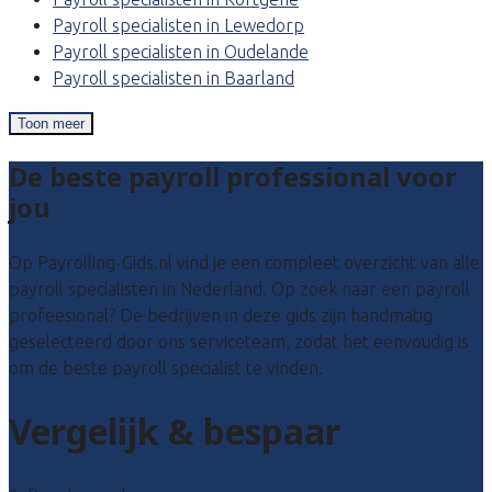
Payroll specialisten in Lewedorp
Payroll specialisten in Oudelande
Payroll specialisten in Baarland
Toon meer
De beste payroll professional voor
jou
Op Payrolling-Gids.nl vind je een compleet overzicht van alle
payroll specialisten in Nederland. Op zoek naar een payroll
profeesional? De bedrijven in deze gids zijn handmatig
geselecteerd door ons serviceteam, zodat het eenvoudig is
om de beste payroll specialist te vinden.
Vergelijk & bespaar