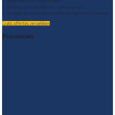
1. Beantwoord een paar vragen
2. Ontvang scherpe offertes – geheel gratis
3. Vergelijk de prijsopgaven en kies je payroll professional
Gratis offertes vergelijken
Provincies
Drenthe
Flevoland
Friesland
Gelderland
Groningen
Overijssel
Limburg
Noord-Brabant
Noord-Holland
Utrecht
Zuid-Holland