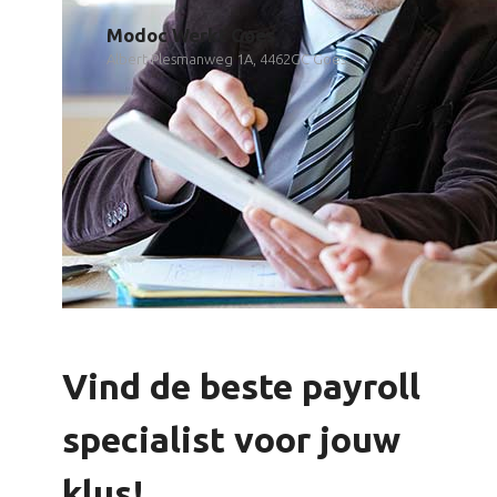
Modoc Werkt Goes
Albert Plesmanweg 1A, 4462GC Goes
Vind de beste payroll
specialist voor jouw
klus!