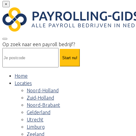
×
Op zoek naar een payroll bedrijf?
Start nu!
Home
Locaties
Noord-Holland
Zuid-Holland
Noord-Brabant
Gelderland
Utrecht
Limburg
Zeeland