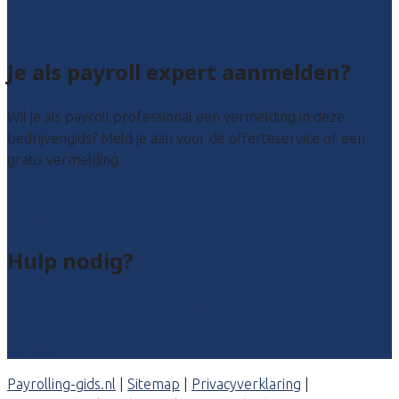
Zeeland
Alle locaties
Je als payroll expert aanmelden?
Wil je als payroll professional een vermelding in deze
bedrijvengids? Meld je aan voor de offerteservice of een
gratis vermelding.
Payroll leads kopen
Bedrijf aanmelden
Hulp nodig?
Veelgestelde vragen: particulieren
Veelgestelde vragen: bedrijven
Contact
Payrolling-gids.nl
|
Sitemap
|
Privacyverklaring
|