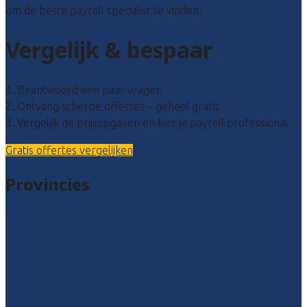
om de beste payroll specialist te vinden.
Vergelijk & bespaar
1. Beantwoord een paar vragen
2. Ontvang scherpe offertes – geheel gratis
3. Vergelijk de prijsopgaven en kies je payroll professional
Gratis offertes vergelijken
Provincies
Drenthe
Flevoland
Friesland
Gelderland
Groningen
Overijssel