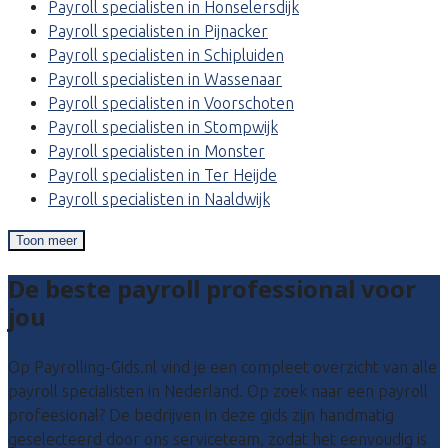
Payroll specialisten in Honselersdijk
Payroll specialisten in Pijnacker
Payroll specialisten in Schipluiden
Payroll specialisten in Wassenaar
Payroll specialisten in Voorschoten
Payroll specialisten in Stompwijk
Payroll specialisten in Monster
Payroll specialisten in Ter Heijde
Payroll specialisten in Naaldwijk
Toon meer
De beste payroll professional voor
jou
Op Payrolling-Gids.nl vind je een compleet overzicht van alle
payroll specialisten in Nederland. Op zoek naar een payroll
profeesional? De bedrijven in deze gids zijn handmatig
geselecteerd door ons serviceteam, zodat het eenvoudig is