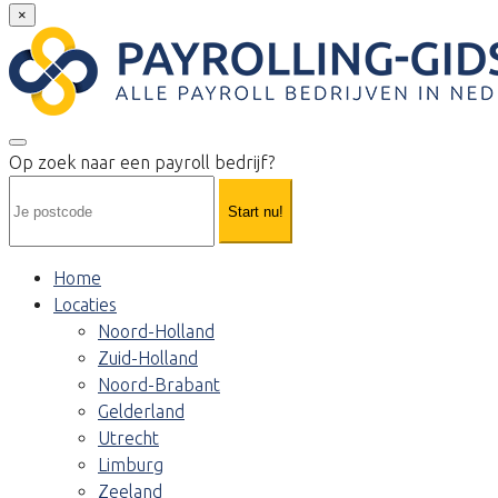
×
Op zoek naar een payroll bedrijf?
Start nu!
Home
Locaties
Noord-Holland
Zuid-Holland
Noord-Brabant
Gelderland
Utrecht
Limburg
Zeeland