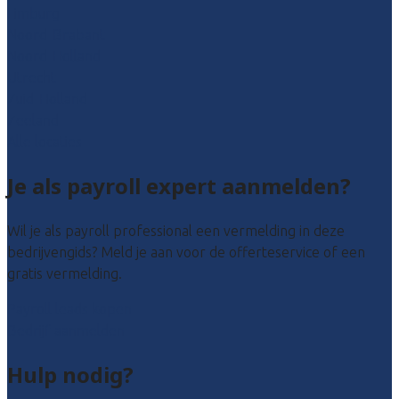
Limburg
Noord-Brabant
Noord-Holland
Utrecht
Zuid-Holland
Zeeland
Alle locaties
Je als payroll expert aanmelden?
Wil je als payroll professional een vermelding in deze
bedrijvengids? Meld je aan voor de offerteservice of een
gratis vermelding.
Payroll leads kopen
Bedrijf aanmelden
Hulp nodig?