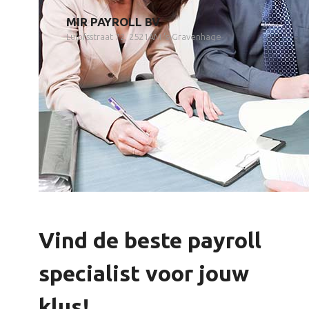
MIR PAYROLL BV
Lulofsstraat 72, 2521AM 's-Gravenhage
Vind de beste payroll
specialist voor jouw
klus!