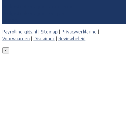
Veelgestelde vragen: particulieren
Veelgestelde vragen: bedrijven
Contact
Payrolling-gids.nl
|
Sitemap
|
Privacyverklaring
|
Voorwaarden
|
Disclaimer
|
Reviewbeleid
×