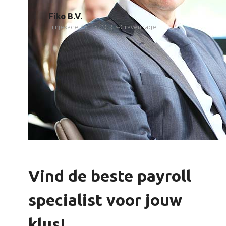
Fiko B.V.
Fijnjekade 35, 2521CR 's-Gravenhage
Vind de beste payroll
specialist voor jouw
klus!