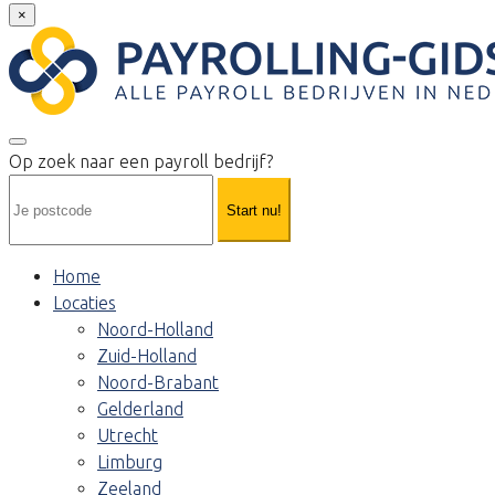
×
Op zoek naar een payroll bedrijf?
Start nu!
Home
Locaties
Noord-Holland
Zuid-Holland
Noord-Brabant
Gelderland
Utrecht
Limburg
Zeeland