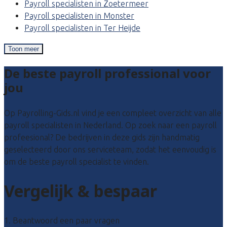
Payroll specialisten in Zoetermeer
Payroll specialisten in Monster
Payroll specialisten in Ter Heijde
Toon meer
De beste payroll professional voor
jou
Op Payrolling-Gids.nl vind je een compleet overzicht van alle
payroll specialisten in Nederland. Op zoek naar een payroll
profeesional? De bedrijven in deze gids zijn handmatig
geselecteerd door ons serviceteam, zodat het eenvoudig is
om de beste payroll specialist te vinden.
Vergelijk & bespaar
1. Beantwoord een paar vragen