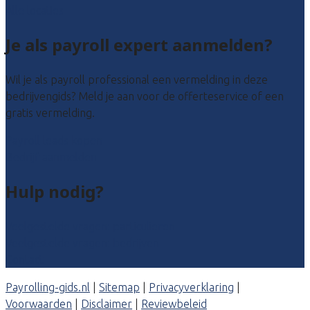
Alle locaties
Je als payroll expert aanmelden?
Wil je als payroll professional een vermelding in deze
bedrijvengids? Meld je aan voor de offerteservice of een
gratis vermelding.
Payroll leads kopen
Bedrijf aanmelden
Hulp nodig?
Veelgestelde vragen: particulieren
Veelgestelde vragen: bedrijven
Contact
Payrolling-gids.nl
|
Sitemap
|
Privacyverklaring
|
Voorwaarden
|
Disclaimer
|
Reviewbeleid