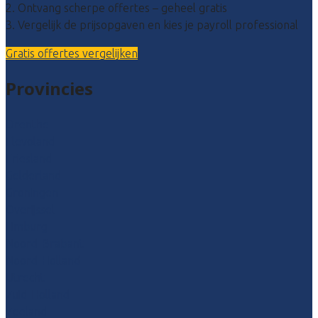
2. Ontvang scherpe offertes – geheel gratis
3. Vergelijk de prijsopgaven en kies je payroll professional
Gratis offertes vergelijken
Provincies
Drenthe
Flevoland
Friesland
Gelderland
Groningen
Overijssel
Limburg
Noord-Brabant
Noord-Holland
Utrecht
Zuid-Holland
Zeeland