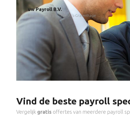
uw Payroll B.V.
Rijswijkseweg 83, 2516HA 's-Gravenhage
Vind de beste payroll spec
Vergelijk
gratis
offertes van meerdere payroll spe