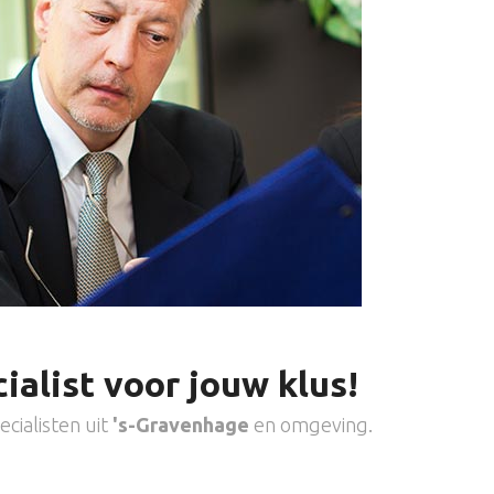
ialist voor jouw klus!
cialisten uit
's-Gravenhage
en omgeving.