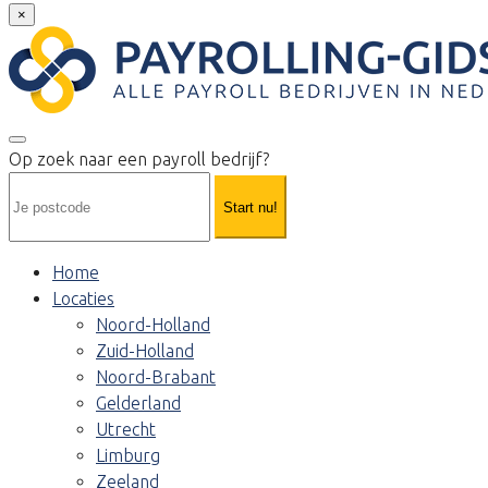
×
Op zoek naar een payroll bedrijf?
Start nu!
Home
Locaties
Noord-Holland
Zuid-Holland
Noord-Brabant
Gelderland
Utrecht
Limburg
Zeeland