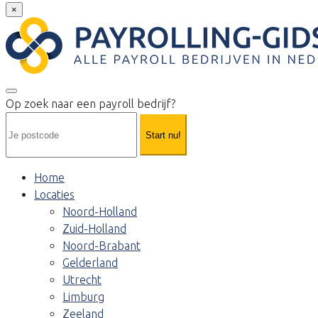
×
Op zoek naar een payroll bedrijf?
Start nu!
Home
Locaties
Noord-Holland
Zuid-Holland
Noord-Brabant
Gelderland
Utrecht
Limburg
Zeeland