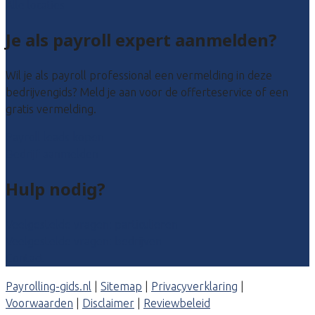
Alle locaties
Je als payroll expert aanmelden?
Wil je als payroll professional een vermelding in deze
bedrijvengids? Meld je aan voor de offerteservice of een
gratis vermelding.
Payroll leads kopen
Bedrijf aanmelden
Hulp nodig?
Veelgestelde vragen: particulieren
Veelgestelde vragen: bedrijven
Contact
Payrolling-gids.nl
|
Sitemap
|
Privacyverklaring
|
Voorwaarden
|
Disclaimer
|
Reviewbeleid