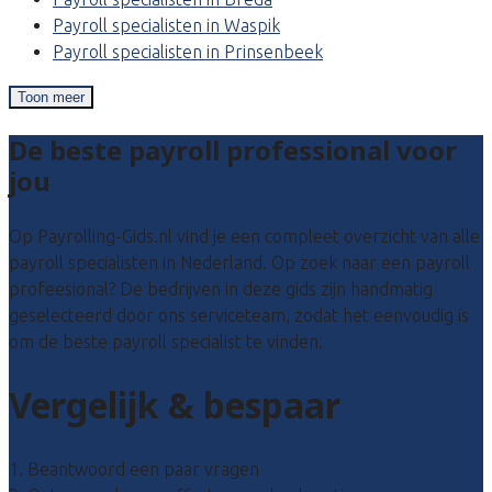
Payroll specialisten in Waspik
Payroll specialisten in Prinsenbeek
Toon meer
De beste payroll professional voor
jou
Op Payrolling-Gids.nl vind je een compleet overzicht van alle
payroll specialisten in Nederland. Op zoek naar een payroll
profeesional? De bedrijven in deze gids zijn handmatig
geselecteerd door ons serviceteam, zodat het eenvoudig is
om de beste payroll specialist te vinden.
Vergelijk & bespaar
1. Beantwoord een paar vragen