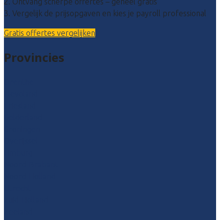
2. Ontvang scherpe offertes – geheel gratis
3. Vergelijk de prijsopgaven en kies je payroll professional
Gratis offertes vergelijken
Provincies
Drenthe
Flevoland
Friesland
Gelderland
Groningen
Overijssel
Limburg
Noord-Brabant
Noord-Holland
Utrecht
Zuid-Holland
Zeeland