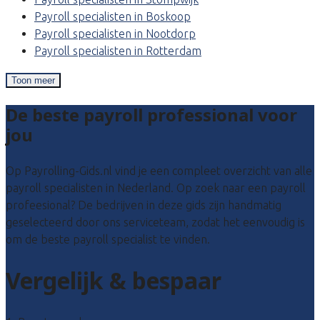
Payroll specialisten in Boskoop
Payroll specialisten in Nootdorp
Payroll specialisten in Rotterdam
Toon meer
De beste payroll professional voor
jou
Op Payrolling-Gids.nl vind je een compleet overzicht van alle
payroll specialisten in Nederland. Op zoek naar een payroll
profeesional? De bedrijven in deze gids zijn handmatig
geselecteerd door ons serviceteam, zodat het eenvoudig is
om de beste payroll specialist te vinden.
Vergelijk & bespaar