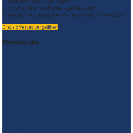
1. Beantwoord een paar vragen
2. Ontvang scherpe offertes – geheel gratis
3. Vergelijk de prijsopgaven en kies je payroll professional
Gratis offertes vergelijken
Provincies
Drenthe
Flevoland
Friesland
Gelderland
Groningen
Overijssel
Limburg
Noord-Brabant
Noord-Holland
Utrecht
Zuid-Holland