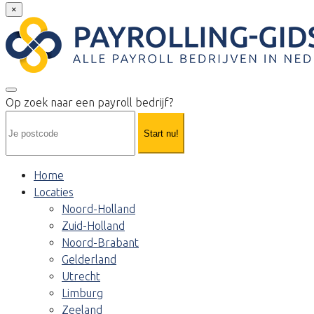
×
Op zoek naar een payroll bedrijf?
Start nu!
Home
Locaties
Noord-Holland
Zuid-Holland
Noord-Brabant
Gelderland
Utrecht
Limburg
Zeeland