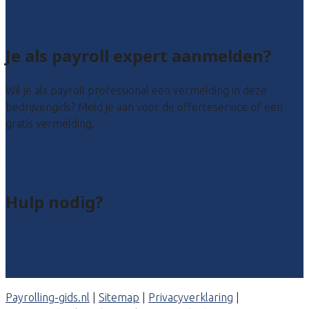
Zeeland
Alle locaties
Je als payroll expert aanmelden?
Wil je als payroll professional een vermelding in deze
bedrijvengids? Meld je aan voor de offerteservice of een
gratis vermelding.
Payroll leads kopen
Bedrijf aanmelden
Hulp nodig?
Veelgestelde vragen: particulieren
Veelgestelde vragen: bedrijven
Contact
Payrolling-gids.nl
|
Sitemap
|
Privacyverklaring
|