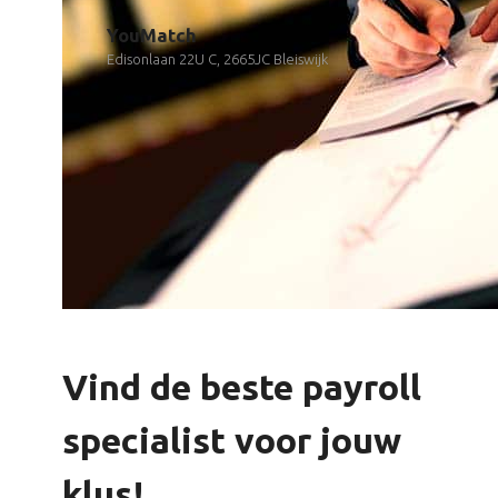
YouMatch
Edisonlaan 22U C, 2665JC Bleiswijk
Vind de beste payroll
specialist voor jouw
klus!