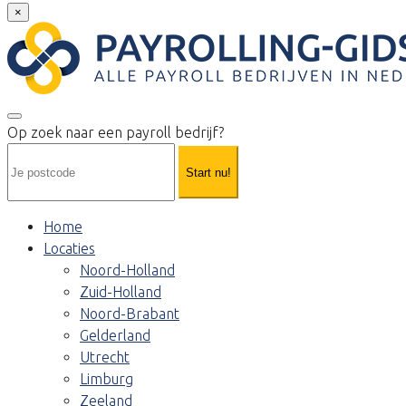
×
Op zoek naar een payroll bedrijf?
Start nu!
Home
Locaties
Noord-Holland
Zuid-Holland
Noord-Brabant
Gelderland
Utrecht
Limburg
Zeeland