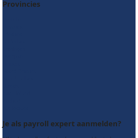
Provincies
Drenthe
Flevoland
Friesland
Gelderland
Groningen
Overijssel
Limburg
Noord-Brabant
Noord-Holland
Utrecht
Zuid-Holland
Zeeland
Alle locaties
Je als payroll expert aanmelden?