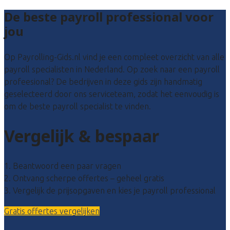
De beste payroll professional voor
jou
Op Payrolling-Gids.nl vind je een compleet overzicht van alle
payroll specialisten in Nederland. Op zoek naar een payroll
profeesional? De bedrijven in deze gids zijn handmatig
geselecteerd door ons serviceteam, zodat het eenvoudig is
om de beste payroll specialist te vinden.
Vergelijk & bespaar
1. Beantwoord een paar vragen
2. Ontvang scherpe offertes – geheel gratis
3. Vergelijk de prijsopgaven en kies je payroll professional
Gratis offertes vergelijken