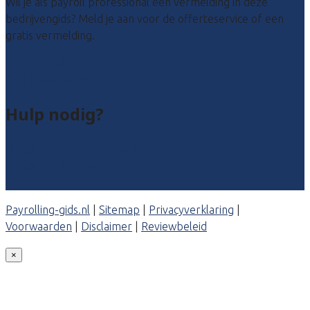
Wil je als payroll professional een vermelding in deze
bedrijvengids? Meld je aan voor de offerteservice of een
gratis vermelding.
Payroll leads kopen
Bedrijf aanmelden
Hulp nodig?
Veelgestelde vragen: particulieren
Veelgestelde vragen: bedrijven
Contact
Payrolling-gids.nl
|
Sitemap
|
Privacyverklaring
|
Voorwaarden
|
Disclaimer
|
Reviewbeleid
×