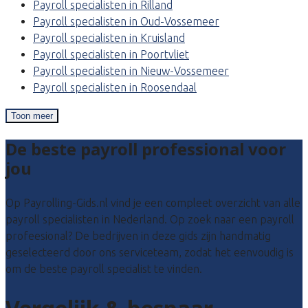
Payroll specialisten in Rilland
Payroll specialisten in Oud-Vossemeer
Payroll specialisten in Kruisland
Payroll specialisten in Poortvliet
Payroll specialisten in Nieuw-Vossemeer
Payroll specialisten in Roosendaal
Toon meer
De beste payroll professional voor
jou
Op Payrolling-Gids.nl vind je een compleet overzicht van alle
payroll specialisten in Nederland. Op zoek naar een payroll
profeesional? De bedrijven in deze gids zijn handmatig
geselecteerd door ons serviceteam, zodat het eenvoudig is
om de beste payroll specialist te vinden.