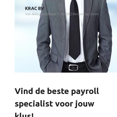
KRAC BV
Van Aldegondebaan 7, 4615AZ Bergen op Zoom
Vind de beste payroll
specialist voor jouw
klus!