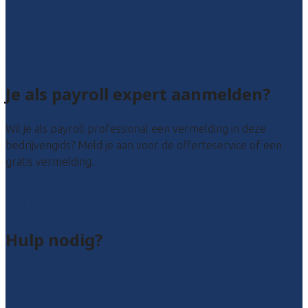
Utrecht
Zuid-Holland
Zeeland
Alle locaties
Je als payroll expert aanmelden?
Wil je als payroll professional een vermelding in deze
bedrijvengids? Meld je aan voor de offerteservice of een
gratis vermelding.
Payroll leads kopen
Bedrijf aanmelden
Hulp nodig?
Veelgestelde vragen: particulieren
Veelgestelde vragen: bedrijven
Contact