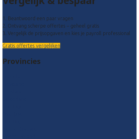
Vergelijk & bespaar
1. Beantwoord een paar vragen
2. Ontvang scherpe offertes – geheel gratis
3. Vergelijk de prijsopgaven en kies je payroll professional
Gratis offertes vergelijken
Provincies
Drenthe
Flevoland
Friesland
Gelderland
Groningen
Overijssel
Limburg
Noord-Brabant
Noord-Holland