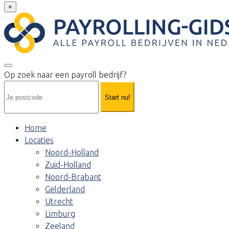
×
Op zoek naar een payroll bedrijf?
Start nu!
Home
Locaties
Noord-Holland
Zuid-Holland
Noord-Brabant
Gelderland
Utrecht
Limburg
Zeeland