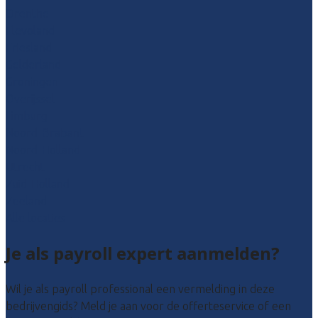
Drenthe
Flevoland
Friesland
Gelderland
Groningen
Overijssel
Limburg
Noord-Brabant
Noord-Holland
Utrecht
Zuid-Holland
Zeeland
Alle locaties
Je als payroll expert aanmelden?
Wil je als payroll professional een vermelding in deze
bedrijvengids? Meld je aan voor de offerteservice of een