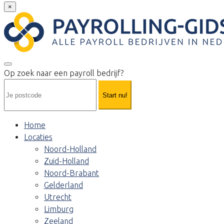
×
Op zoek naar een payroll bedrijf?
Start nu!
Home
Locaties
Noord-Holland
Zuid-Holland
Noord-Brabant
Gelderland
Utrecht
Limburg
Zeeland