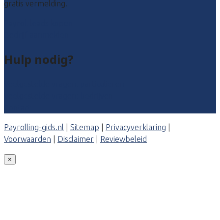
gratis vermelding.
Payroll leads kopen
Bedrijf aanmelden
Hulp nodig?
Veelgestelde vragen: particulieren
Veelgestelde vragen: bedrijven
Contact
Payrolling-gids.nl
|
Sitemap
|
Privacyverklaring
|
Voorwaarden
|
Disclaimer
|
Reviewbeleid
×