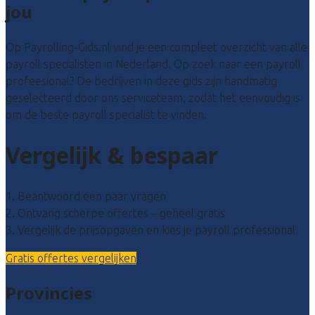
jou
Op Payrolling-Gids.nl vind je een compleet overzicht van alle
payroll specialisten in Nederland. Op zoek naar een payroll
profeesional? De bedrijven in deze gids zijn handmatig
geselecteerd door ons serviceteam, zodat het eenvoudig is
om de beste payroll specialist te vinden.
Vergelijk & bespaar
1. Beantwoord een paar vragen
2. Ontvang scherpe offertes – geheel gratis
3. Vergelijk de prijsopgaven en kies je payroll professional
Gratis offertes vergelijken
Provincies