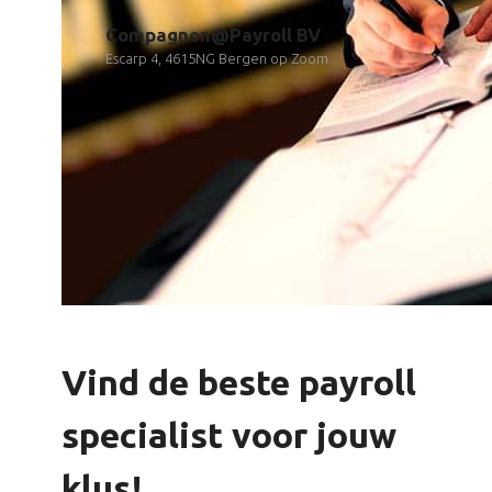
Compagnon@Payroll BV
Escarp 4, 4615NG Bergen op Zoom
Vind de beste payroll
specialist voor jouw
klus!