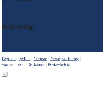
Payroll leads kopen
Bedrijf aanmelden
Hulp nodig?
Veelgestelde vragen: particulieren
Veelgestelde vragen: bedrijven
Contact
Payrolling-gids.nl
|
Sitemap
|
Privacyverklaring
|
Voorwaarden
|
Disclaimer
|
Reviewbeleid
×