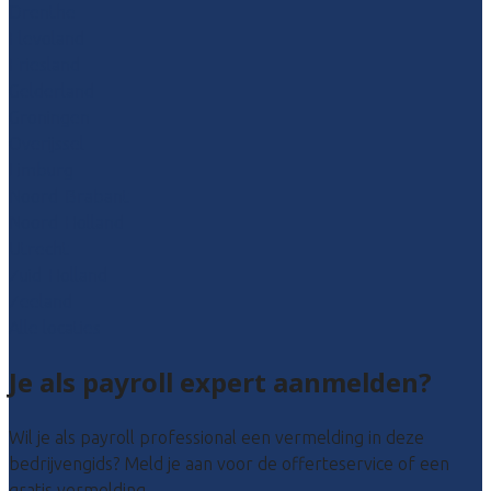
Drenthe
Flevoland
Friesland
Gelderland
Groningen
Overijssel
Limburg
Noord-Brabant
Noord-Holland
Utrecht
Zuid-Holland
Zeeland
Alle locaties
Je als payroll expert aanmelden?
Wil je als payroll professional een vermelding in deze
bedrijvengids? Meld je aan voor de offerteservice of een
gratis vermelding.