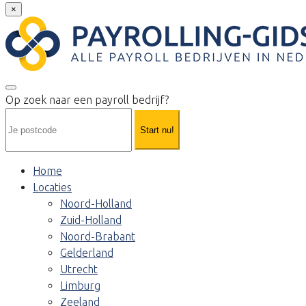
×
Op zoek naar een payroll bedrijf?
Start nu!
Home
Locaties
Noord-Holland
Zuid-Holland
Noord-Brabant
Gelderland
Utrecht
Limburg
Zeeland