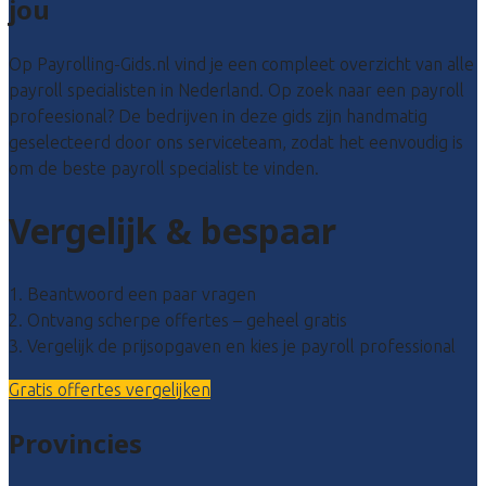
jou
Op Payrolling-Gids.nl vind je een compleet overzicht van alle
payroll specialisten in Nederland. Op zoek naar een payroll
profeesional? De bedrijven in deze gids zijn handmatig
geselecteerd door ons serviceteam, zodat het eenvoudig is
om de beste payroll specialist te vinden.
Vergelijk & bespaar
1. Beantwoord een paar vragen
2. Ontvang scherpe offertes – geheel gratis
3. Vergelijk de prijsopgaven en kies je payroll professional
Gratis offertes vergelijken
Provincies