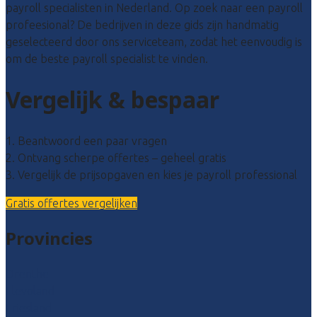
payroll specialisten in Nederland. Op zoek naar een payroll
profeesional? De bedrijven in deze gids zijn handmatig
geselecteerd door ons serviceteam, zodat het eenvoudig is
om de beste payroll specialist te vinden.
Vergelijk & bespaar
1. Beantwoord een paar vragen
2. Ontvang scherpe offertes – geheel gratis
3. Vergelijk de prijsopgaven en kies je payroll professional
Gratis offertes vergelijken
Provincies
Drenthe
Flevoland
Friesland