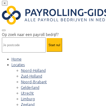
×
Op zoek naar een payroll bedrijf?
Start nu!
Home
Locaties
Noord-Holland
Zuid-Holland
Noord-Brabant
Gelderland
Utrecht
Limburg
Zeeland