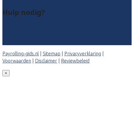
Hulp nodig?
Veelgestelde vragen: particulieren
Veelgestelde vragen: bedrijven
Contact
Payrolling-gids.nl
|
Sitemap
|
Privacyverklaring
|
Voorwaarden
|
Disclaimer
|
Reviewbeleid
×