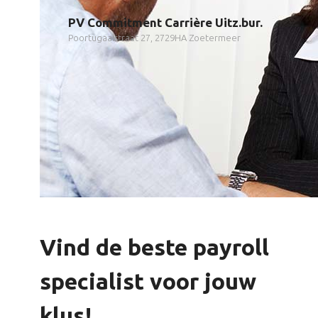
PV Commitment Carrière Uitz.bur.
Poortugaalstraat 27, 2729HA Zoetermeer
Vind de beste payroll
specialist voor jouw
klus!