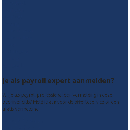
Gelderland
Groningen
Overijssel
Limburg
Noord-Brabant
Noord-Holland
Utrecht
Zuid-Holland
Zeeland
Alle locaties
Je als payroll expert aanmelden?
Wil je als payroll professional een vermelding in deze
bedrijvengids? Meld je aan voor de offerteservice of een
gratis vermelding.
Payroll leads kopen
Bedrijf aanmelden