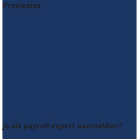
Provincies
Drenthe
Flevoland
Friesland
Gelderland
Groningen
Overijssel
Limburg
Noord-Brabant
Noord-Holland
Utrecht
Zuid-Holland
Zeeland
Alle locaties
Je als payroll expert aanmelden?