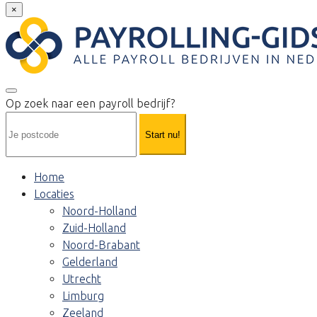
×
Op zoek naar een payroll bedrijf?
Start nu!
Home
Locaties
Noord-Holland
Zuid-Holland
Noord-Brabant
Gelderland
Utrecht
Limburg
Zeeland