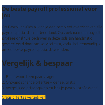
De beste payroll professional voor
jou
Op Payrolling-Gids.nl vind je een compleet overzicht van alle
payroll specialisten in Nederland. Op zoek naar een payroll
profeesional? De bedrijven in deze gids zijn handmatig
geselecteerd door ons serviceteam, zodat het eenvoudig is
om de beste payroll specialist te vinden.
Vergelijk & bespaar
1. Beantwoord een paar vragen
2. Ontvang scherpe offertes – geheel gratis
3. Vergelijk de prijsopgaven en kies je payroll professional
Gratis offertes vergelijken