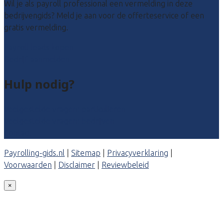
Wil je als payroll professional een vermelding in deze
bedrijvengids? Meld je aan voor de offerteservice of een
gratis vermelding.
Payroll leads kopen
Bedrijf aanmelden
Hulp nodig?
Veelgestelde vragen: particulieren
Veelgestelde vragen: bedrijven
Contact
Payrolling-gids.nl
|
Sitemap
|
Privacyverklaring
|
Voorwaarden
|
Disclaimer
|
Reviewbeleid
×