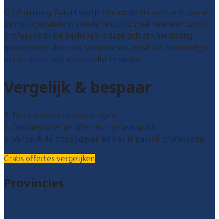
Op Payrolling-Gids.nl vind je een compleet overzicht van alle
payroll specialisten in Nederland. Op zoek naar een payroll
profeesional? De bedrijven in deze gids zijn handmatig
geselecteerd door ons serviceteam, zodat het eenvoudig is
om de beste payroll specialist te vinden.
Vergelijk & bespaar
1. Beantwoord een paar vragen
2. Ontvang scherpe offertes – geheel gratis
3. Vergelijk de prijsopgaven en kies je payroll professional
Gratis offertes vergelijken
Provincies
Drenthe
Flevoland