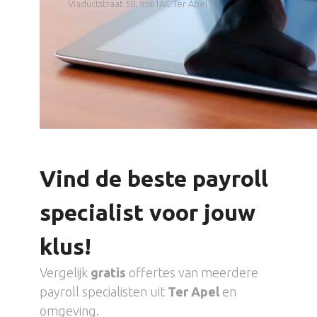
Viaductstraat 58, 9561AC Ter Apel
Vind de beste payroll
specialist voor jouw
klus!
Vergelijk
gratis
offertes van meerdere
payroll specialisten uit
Ter Apel
en
omgeving.