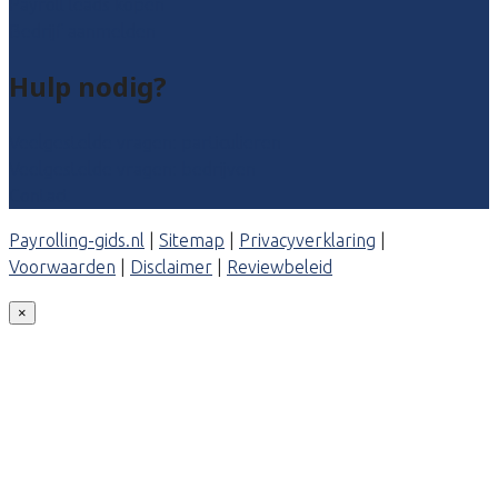
Payroll leads kopen
Bedrijf aanmelden
Hulp nodig?
Veelgestelde vragen: particulieren
Veelgestelde vragen: bedrijven
Contact
Payrolling-gids.nl
|
Sitemap
|
Privacyverklaring
|
Voorwaarden
|
Disclaimer
|
Reviewbeleid
×