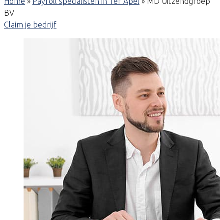
Home
»
Payroll specialisten in Ter Apel
»
MD Uitzendgroep
BV
Claim je bedrijf