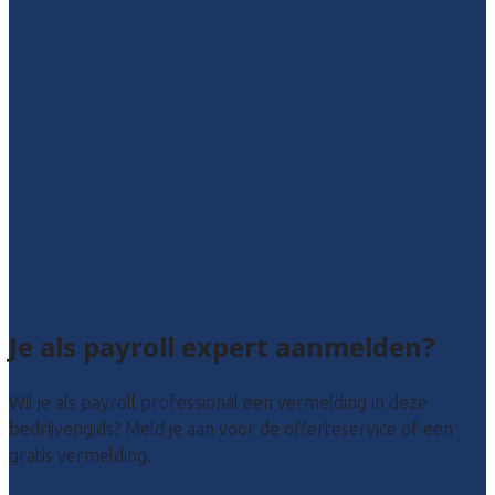
Friesland
Gelderland
Groningen
Overijssel
Limburg
Noord-Brabant
Noord-Holland
Utrecht
Zuid-Holland
Zeeland
Alle locaties
Je als payroll expert aanmelden?
Wil je als payroll professional een vermelding in deze
bedrijvengids? Meld je aan voor de offerteservice of een
gratis vermelding.