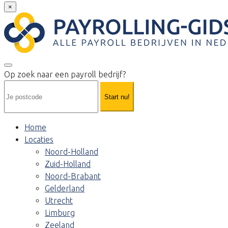
×
Op zoek naar een payroll bedrijf?
Start nu!
Home
Locaties
Noord-Holland
Zuid-Holland
Noord-Brabant
Gelderland
Utrecht
Limburg
Zeeland