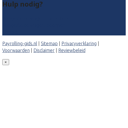
Hulp nodig?
Veelgestelde vragen: particulieren
Veelgestelde vragen: bedrijven
Contact
Payrolling-gids.nl
|
Sitemap
|
Privacyverklaring
|
Voorwaarden
|
Disclaimer
|
Reviewbeleid
×