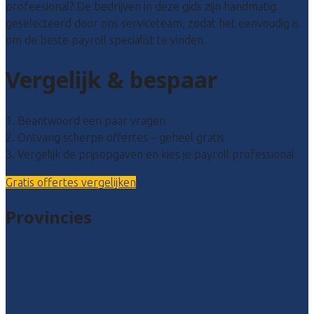
profeesional? De bedrijven in deze gids zijn handmatig
geselecteerd door ons serviceteam, zodat het eenvoudig is
om de beste payroll specialist te vinden.
Vergelijk & bespaar
1. Beantwoord een paar vragen
2. Ontvang scherpe offertes – geheel gratis
3. Vergelijk de prijsopgaven en kies je payroll professional
Gratis offertes vergelijken
Provincies
Drenthe
Flevoland
Friesland
Gelderland