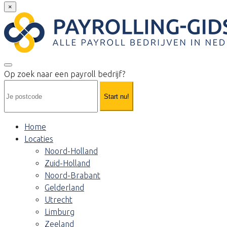
×
Op zoek naar een payroll bedrijf?
Start nu!
Home
Locaties
Noord-Holland
Zuid-Holland
Noord-Brabant
Gelderland
Utrecht
Limburg
Zeeland