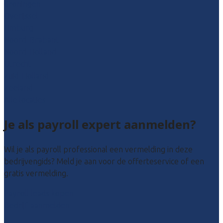
Groningen
Overijssel
Limburg
Noord-Brabant
Noord-Holland
Utrecht
Zuid-Holland
Zeeland
Alle locaties
Je als payroll expert aanmelden?
Wil je als payroll professional een vermelding in deze
bedrijvengids? Meld je aan voor de offerteservice of een
gratis vermelding.
Payroll leads kopen
Bedrijf aanmelden