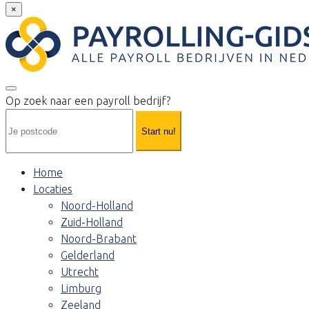
×
Op zoek naar een payroll bedrijf?
Start nu!
Home
Locaties
Noord-Holland
Zuid-Holland
Noord-Brabant
Gelderland
Utrecht
Limburg
Zeeland