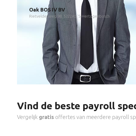
Oak BOS IV BV
Rietveldenweg 98, 5222AS 'S-Hertogenbosch
Vind de beste payroll spec
Vergelijk
gratis
offertes van meerdere payroll spe