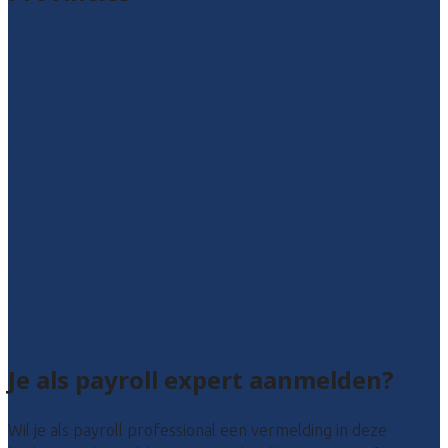
Drenthe
Flevoland
Friesland
Gelderland
Groningen
Overijssel
Limburg
Noord-Brabant
Noord-Holland
Utrecht
Zuid-Holland
Zeeland
Alle locaties
Je als payroll expert aanmelden?
Wil je als payroll professional een vermelding in deze