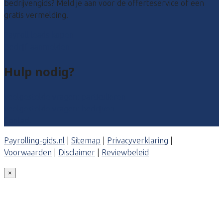
bedrijvengids? Meld je aan voor de offerteservice of een
gratis vermelding.
Payroll leads kopen
Bedrijf aanmelden
Hulp nodig?
Veelgestelde vragen: particulieren
Veelgestelde vragen: bedrijven
Contact
Payrolling-gids.nl
|
Sitemap
|
Privacyverklaring
|
Voorwaarden
|
Disclaimer
|
Reviewbeleid
×