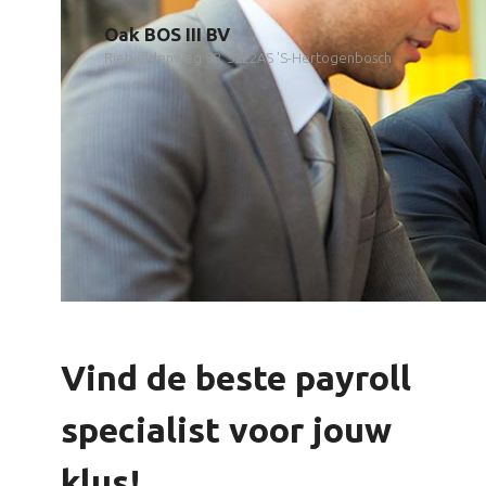
Oak BOS III BV
Rietveldenweg 98, 5222AS 'S-Hertogenbosch
Vind de beste payroll
specialist voor jouw
klus!