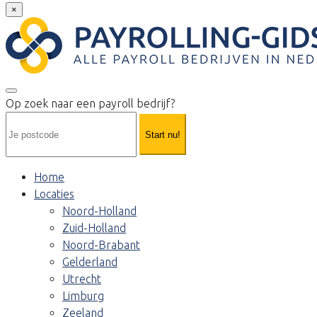
×
Op zoek naar een payroll bedrijf?
Start nu!
Home
Locaties
Noord-Holland
Zuid-Holland
Noord-Brabant
Gelderland
Utrecht
Limburg
Zeeland