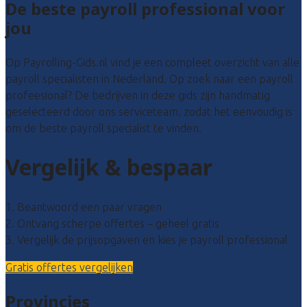
De beste payroll professional voor
jou
Op Payrolling-Gids.nl vind je een compleet overzicht van alle
payroll specialisten in Nederland. Op zoek naar een payroll
profeesional? De bedrijven in deze gids zijn handmatig
geselecteerd door ons serviceteam, zodat het eenvoudig is
om de beste payroll specialist te vinden.
Vergelijk & bespaar
1. Beantwoord een paar vragen
2. Ontvang scherpe offertes – geheel gratis
3. Vergelijk de prijsopgaven en kies je payroll professional
Gratis offertes vergelijken
Provincies