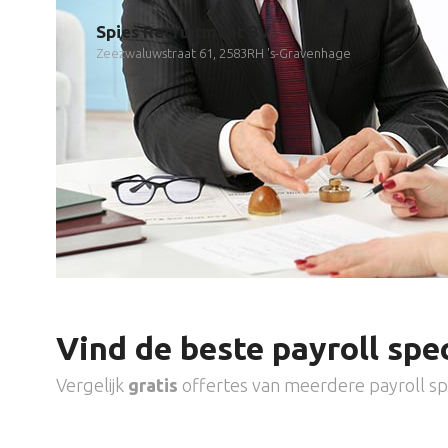
Spies Recruitment BV
Zeezwaluwstraat 61, 2583RH 's-Gravenhage
Vind de beste payroll spec
Vergelijk
gratis
offertes van meerdere payroll spe