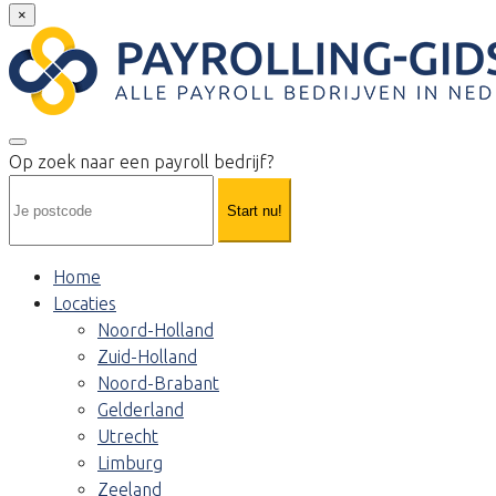
×
Op zoek naar een payroll bedrijf?
Start nu!
Home
Locaties
Noord-Holland
Zuid-Holland
Noord-Brabant
Gelderland
Utrecht
Limburg
Zeeland