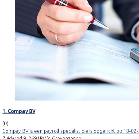
1. Compay BV
(0)
Compay BV is een payroll specialist die is opgericht op 18-
Zuidwind 9, 2691RV 's-Gravenzande