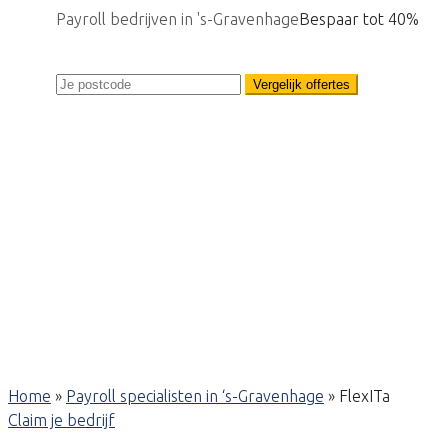
Payroll bedrijven in 's-Gravenhage
Bespaar tot 40%
Vergelijk offertes
Home
»
Payroll specialisten in ‘s-Gravenhage
»
FlexITa
Claim je bedrijf