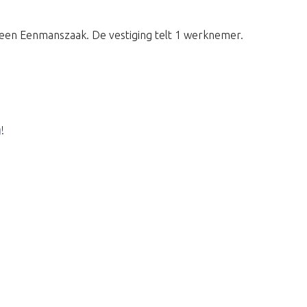
een Eenmanszaak. De vestiging telt 1 werknemer.
g
!