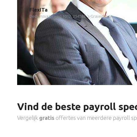
FlexITa
Dedemsvaartweg 1012, 2545BE 's-Gravenhage
Vind de beste payroll spec
Vergelijk
gratis
offertes van meerdere payroll spe