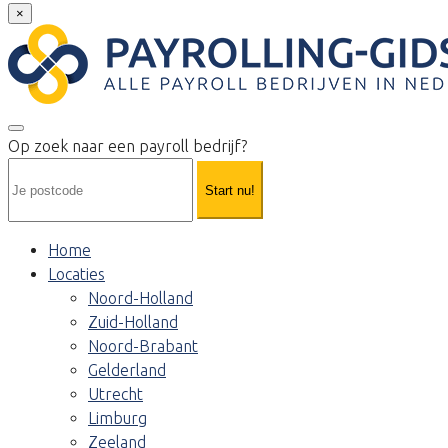
×
Op zoek naar een payroll bedrijf?
Start nu!
Home
Locaties
Noord-Holland
Zuid-Holland
Noord-Brabant
Gelderland
Utrecht
Limburg
Zeeland