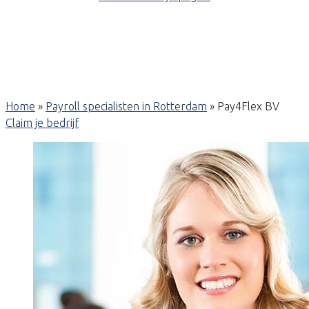
Home
»
Payroll specialisten in Rotterdam
»
Pay4Flex BV
Claim je bedrijf