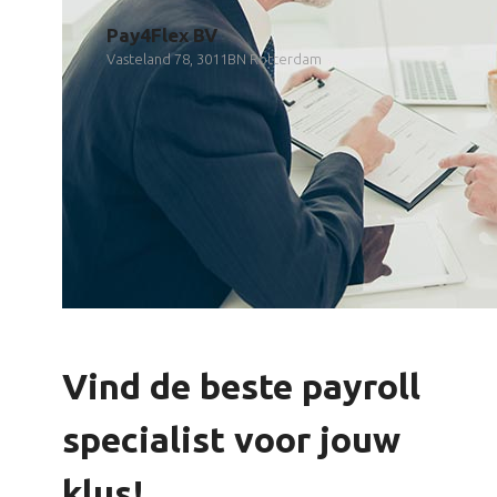
Pay4Flex BV
Vasteland 78, 3011BN Rotterdam
Vind de beste payroll
specialist voor jouw
klus!