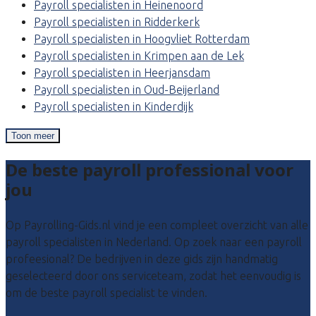
Payroll specialisten in Heinenoord
Payroll specialisten in Ridderkerk
Payroll specialisten in Hoogvliet Rotterdam
Payroll specialisten in Krimpen aan de Lek
Payroll specialisten in Heerjansdam
Payroll specialisten in Oud-Beijerland
Payroll specialisten in Kinderdijk
Toon meer
De beste payroll professional voor
jou
Op Payrolling-Gids.nl vind je een compleet overzicht van alle
payroll specialisten in Nederland. Op zoek naar een payroll
profeesional? De bedrijven in deze gids zijn handmatig
geselecteerd door ons serviceteam, zodat het eenvoudig is
om de beste payroll specialist te vinden.