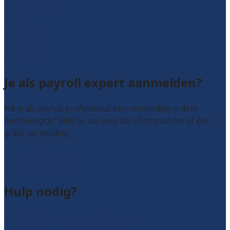
Noord-Holland
Utrecht
Zuid-Holland
Zeeland
Alle locaties
Je als payroll expert aanmelden?
Wil je als payroll professional een vermelding in deze
bedrijvengids? Meld je aan voor de offerteservice of een
gratis vermelding.
Payroll leads kopen
Bedrijf aanmelden
Hulp nodig?
Veelgestelde vragen: particulieren
Veelgestelde vragen: bedrijven