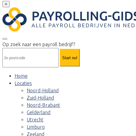
×
Op zoek naar een payroll bedrijf?
Start nu!
Home
Locaties
Noord-Holland
Zuid-Holland
Noord-Brabant
Gelderland
Utrecht
Limburg
Zeeland