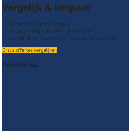
Vergelijk & bespaar
1. Beantwoord een paar vragen
2. Ontvang scherpe offertes – geheel gratis
3. Vergelijk de prijsopgaven en kies je payroll professional
Gratis offertes vergelijken
Provincies
Drenthe
Flevoland
Friesland
Gelderland
Groningen
Overijssel
Limburg
Noord-Brabant