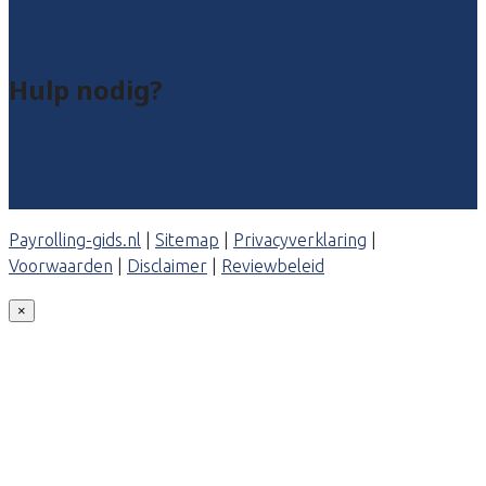
Payroll leads kopen
Bedrijf aanmelden
Hulp nodig?
Veelgestelde vragen: particulieren
Veelgestelde vragen: bedrijven
Contact
Payrolling-gids.nl
|
Sitemap
|
Privacyverklaring
|
Voorwaarden
|
Disclaimer
|
Reviewbeleid
×