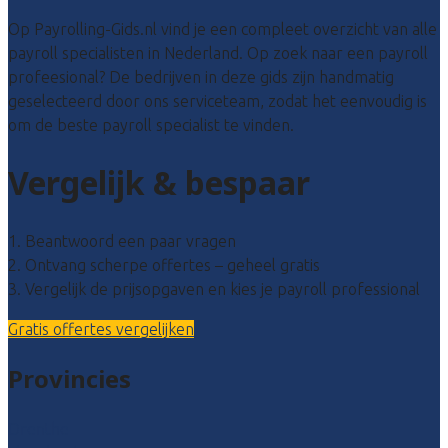
Op Payrolling-Gids.nl vind je een compleet overzicht van alle
payroll specialisten in Nederland. Op zoek naar een payroll
profeesional? De bedrijven in deze gids zijn handmatig
geselecteerd door ons serviceteam, zodat het eenvoudig is
om de beste payroll specialist te vinden.
Vergelijk & bespaar
1. Beantwoord een paar vragen
2. Ontvang scherpe offertes – geheel gratis
3. Vergelijk de prijsopgaven en kies je payroll professional
Gratis offertes vergelijken
Provincies
Drenthe