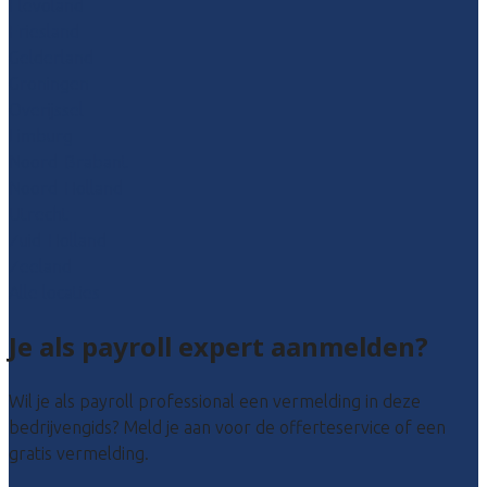
Flevoland
Friesland
Gelderland
Groningen
Overijssel
Limburg
Noord-Brabant
Noord-Holland
Utrecht
Zuid-Holland
Zeeland
Alle locaties
Je als payroll expert aanmelden?
Wil je als payroll professional een vermelding in deze
bedrijvengids? Meld je aan voor de offerteservice of een
gratis vermelding.