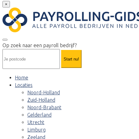
×
Op zoek naar een payroll bedrijf?
Start nu!
Home
Locaties
Noord-Holland
Zuid-Holland
Noord-Brabant
Gelderland
Utrecht
Limburg
Zeeland