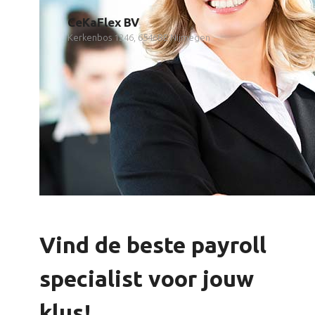
CeKaFlex BV
Kerkenbos 1246, 6546BE Nijmegen
Vind de beste payroll
specialist voor jouw
klus!