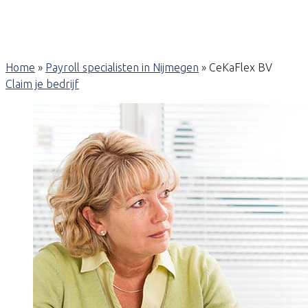
Home
»
Payroll specialisten in Nijmegen
»
CeKaFlex BV
Claim je bedrijf