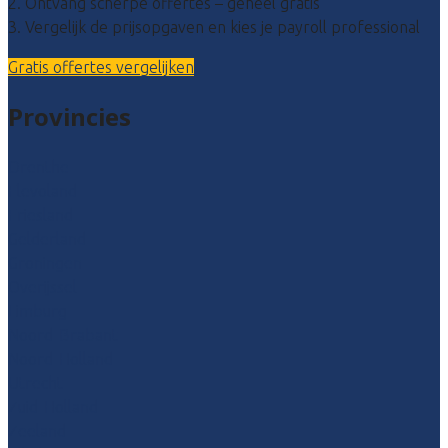
2. Ontvang scherpe offertes – geheel gratis
3. Vergelijk de prijsopgaven en kies je payroll professional
Gratis offertes vergelijken
Provincies
Drenthe
Flevoland
Friesland
Gelderland
Groningen
Overijssel
Limburg
Noord-Brabant
Noord-Holland
Utrecht
Zuid-Holland
Zeeland