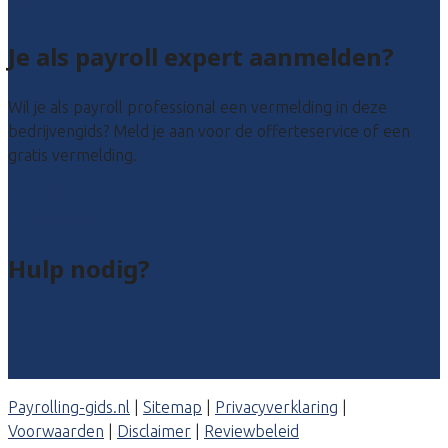
Alle locaties
Je als payroll expert aanmelden?
Wil je als payroll professional een vermelding in deze
bedrijvengids? Meld je aan voor de offerteservice of een
gratis vermelding.
Payroll leads kopen
Bedrijf aanmelden
Hulp nodig?
Veelgestelde vragen: particulieren
Veelgestelde vragen: bedrijven
Contact
Payrolling-gids.nl
|
Sitemap
|
Privacyverklaring
|
Voorwaarden
|
Disclaimer
|
Reviewbeleid