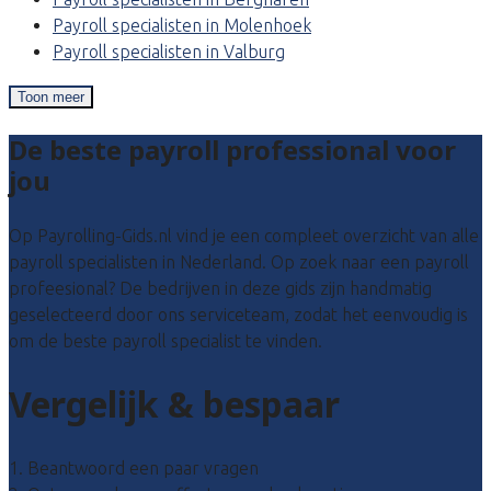
Payroll specialisten in Molenhoek
Payroll specialisten in Valburg
Toon meer
De beste payroll professional voor
jou
Op Payrolling-Gids.nl vind je een compleet overzicht van alle
payroll specialisten in Nederland. Op zoek naar een payroll
profeesional? De bedrijven in deze gids zijn handmatig
geselecteerd door ons serviceteam, zodat het eenvoudig is
om de beste payroll specialist te vinden.
Vergelijk & bespaar
1. Beantwoord een paar vragen