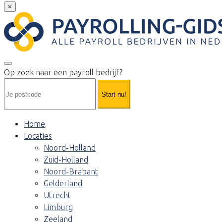
×
Op zoek naar een payroll bedrijf?
Start nu!
Home
Locaties
Noord-Holland
Zuid-Holland
Noord-Brabant
Gelderland
Utrecht
Limburg
Zeeland