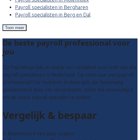
Payroll specialisten in Bergharen
Payroll specialisten in Berg en Dal
Toon meer
De beste payroll professional voor
jou
Op Payrolling-Gids.nl vind je een compleet overzicht van alle
payroll specialisten in Nederland. Op zoek naar een payroll
profeesional? De bedrijven in deze gids zijn handmatig
geselecteerd door ons serviceteam, zodat het eenvoudig is
om de beste payroll specialist te vinden.
Vergelijk & bespaar
1. Beantwoord een paar vragen