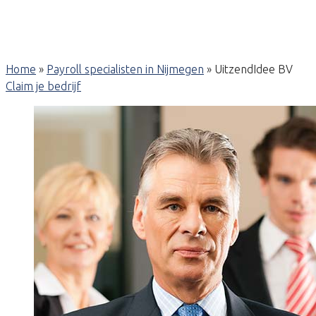
Home
»
Payroll specialisten in Nijmegen
»
UitzendIdee BV
Claim je bedrijf