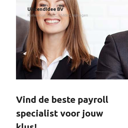
UitzendIdee BV
Kerkenbos 1103C, 6546BC Nijmegen
Vind de beste payroll
specialist voor jouw
klus!