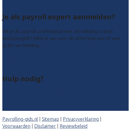
Alle locaties
Je als payroll expert aanmelden?
Wil je als payroll professional een vermelding in deze
bedrijvengids? Meld je aan voor de offerteservice of een
gratis vermelding.
Payroll leads kopen
Bedrijf aanmelden
Hulp nodig?
Veelgestelde vragen: particulieren
Veelgestelde vragen: bedrijven
Contact
Payrolling-gids.nl
|
Sitemap
|
Privacyverklaring
|
Voorwaarden
|
Disclaimer
|
Reviewbeleid