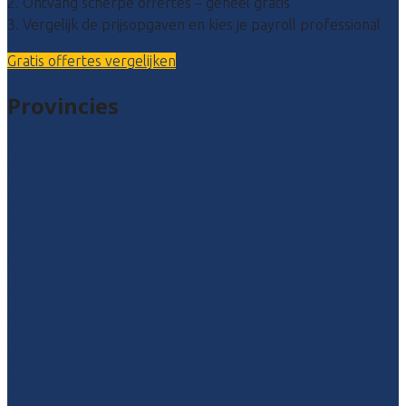
2. Ontvang scherpe offertes – geheel gratis
3. Vergelijk de prijsopgaven en kies je payroll professional
Gratis offertes vergelijken
Provincies
Drenthe
Flevoland
Friesland
Gelderland
Groningen
Overijssel
Limburg
Noord-Brabant
Noord-Holland
Utrecht
Zuid-Holland
Zeeland