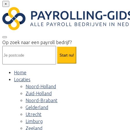
×
Op zoek naar een payroll bedrijf?
Start nu!
Home
Locaties
Noord-Holland
Zuid-Holland
Noord-Brabant
Gelderland
Utrecht
Limburg
Zeeland