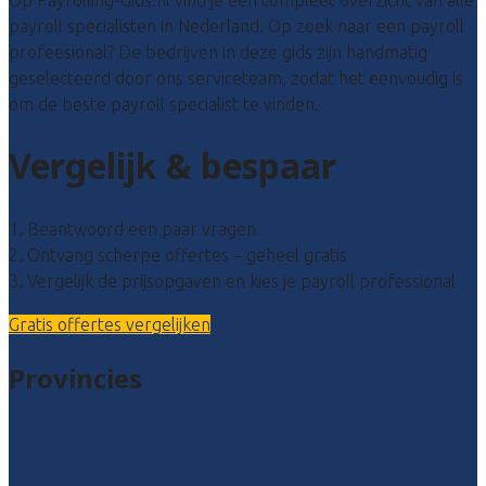
payroll specialisten in Nederland. Op zoek naar een payroll
profeesional? De bedrijven in deze gids zijn handmatig
geselecteerd door ons serviceteam, zodat het eenvoudig is
om de beste payroll specialist te vinden.
Vergelijk & bespaar
1. Beantwoord een paar vragen
2. Ontvang scherpe offertes – geheel gratis
3. Vergelijk de prijsopgaven en kies je payroll professional
Gratis offertes vergelijken
Provincies
Drenthe
Flevoland
Friesland