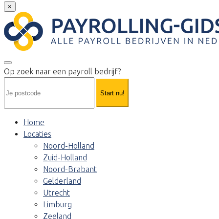
×
Op zoek naar een payroll bedrijf?
Start nu!
Home
Locaties
Noord-Holland
Zuid-Holland
Noord-Brabant
Gelderland
Utrecht
Limburg
Zeeland