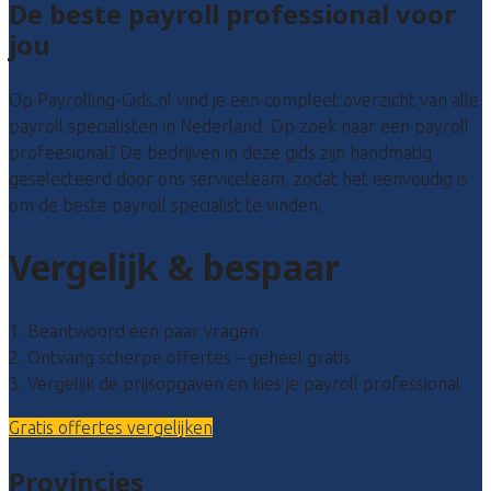
De beste payroll professional voor
jou
Op Payrolling-Gids.nl vind je een compleet overzicht van alle
payroll specialisten in Nederland. Op zoek naar een payroll
profeesional? De bedrijven in deze gids zijn handmatig
geselecteerd door ons serviceteam, zodat het eenvoudig is
om de beste payroll specialist te vinden.
Vergelijk & bespaar
1. Beantwoord een paar vragen
2. Ontvang scherpe offertes – geheel gratis
3. Vergelijk de prijsopgaven en kies je payroll professional
Gratis offertes vergelijken
Provincies