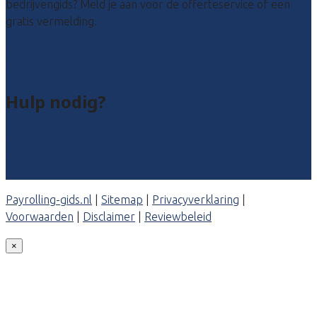
bedrijvengids? Meld je aan voor de offerteservice of een
gratis vermelding.
Payroll leads kopen
Bedrijf aanmelden
Hulp nodig?
Veelgestelde vragen: particulieren
Veelgestelde vragen: bedrijven
Contact
Payrolling-gids.nl
|
Sitemap
|
Privacyverklaring
|
Voorwaarden
|
Disclaimer
|
Reviewbeleid
×