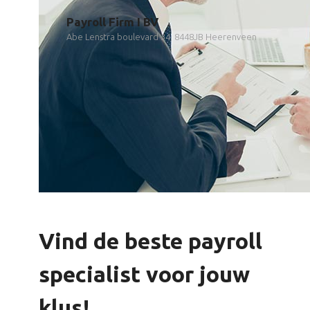
Payroll Firm I BV
Abe Lenstra boulevard 34, 8448JB Heerenveen
Vind de beste payroll
specialist voor jouw
klus!