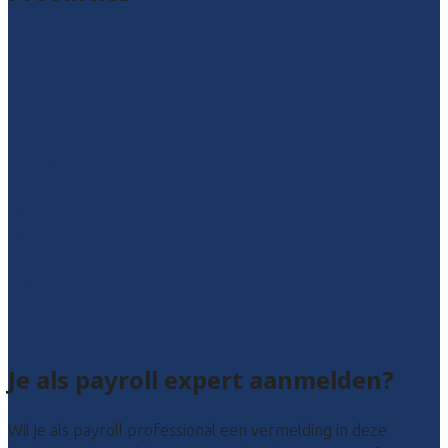
Drenthe
Flevoland
Friesland
Gelderland
Groningen
Overijssel
Limburg
Noord-Brabant
Noord-Holland
Utrecht
Zuid-Holland
Zeeland
Alle locaties
Je als payroll expert aanmelden?
Wil je als payroll professional een vermelding in deze