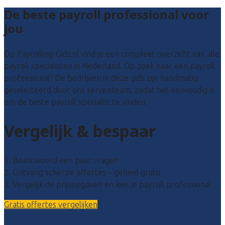
De beste payroll professional voor
jou
Op Payrolling-Gids.nl vind je een compleet overzicht van alle
payroll specialisten in Nederland. Op zoek naar een payroll
profeesional? De bedrijven in deze gids zijn handmatig
geselecteerd door ons serviceteam, zodat het eenvoudig is
om de beste payroll specialist te vinden.
Vergelijk & bespaar
1. Beantwoord een paar vragen
2. Ontvang scherpe offertes – geheel gratis
3. Vergelijk de prijsopgaven en kies je payroll professional
Gratis offertes vergelijken