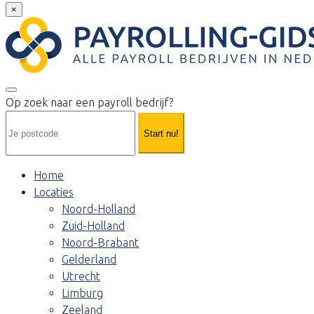
×
Op zoek naar een payroll bedrijf?
Start nu!
Home
Locaties
Noord-Holland
Zuid-Holland
Noord-Brabant
Gelderland
Utrecht
Limburg
Zeeland