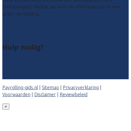
bedrijvengids? Meld je aan voor de offerteservice of een
gratis vermelding.
Payroll leads kopen
Bedrijf aanmelden
Hulp nodig?
Veelgestelde vragen: particulieren
Veelgestelde vragen: bedrijven
Contact
Payrolling-gids.nl
|
Sitemap
|
Privacyverklaring
|
Voorwaarden
|
Disclaimer
|
Reviewbeleid
×