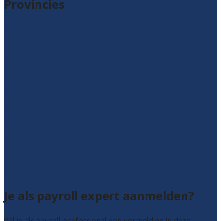
Provincies
Drenthe
Flevoland
Friesland
Gelderland
Groningen
Overijssel
Limburg
Noord-Brabant
Noord-Holland
Utrecht
Zuid-Holland
Zeeland
Alle locaties
Je als payroll expert aanmelden?
Wil je als payroll professional een vermelding in deze