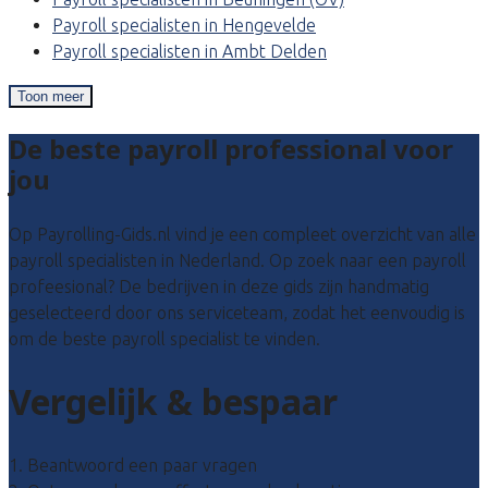
Payroll specialisten in Hengevelde
Payroll specialisten in Ambt Delden
Toon meer
De beste payroll professional voor
jou
Op Payrolling-Gids.nl vind je een compleet overzicht van alle
payroll specialisten in Nederland. Op zoek naar een payroll
profeesional? De bedrijven in deze gids zijn handmatig
geselecteerd door ons serviceteam, zodat het eenvoudig is
om de beste payroll specialist te vinden.
Vergelijk & bespaar
1. Beantwoord een paar vragen