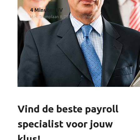
4 Minutes BV
M.H. Tromplaan 8, 7511JK Enschede
Vind de beste payroll
specialist voor jouw
klus!