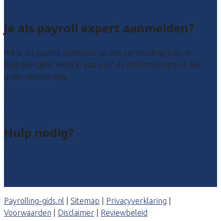
Alle locaties
Je als payroll expert aanmelden?
Wil je als payroll professional een vermelding in deze
bedrijvengids? Meld je aan voor de offerteservice of een
gratis vermelding.
Payroll leads kopen
Bedrijf aanmelden
Hulp nodig?
Veelgestelde vragen: particulieren
Veelgestelde vragen: bedrijven
Contact
Payrolling-gids.nl
|
Sitemap
|
Privacyverklaring
|
Voorwaarden
|
Disclaimer
|
Reviewbeleid