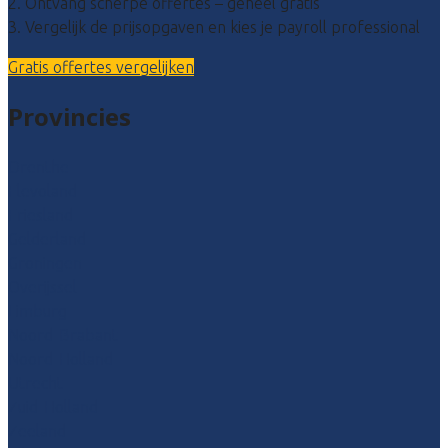
2. Ontvang scherpe offertes – geheel gratis
3. Vergelijk de prijsopgaven en kies je payroll professional
Gratis offertes vergelijken
Provincies
Drenthe
Flevoland
Friesland
Gelderland
Groningen
Overijssel
Limburg
Noord-Brabant
Noord-Holland
Utrecht
Zuid-Holland
Zeeland