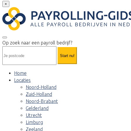
×
Op zoek naar een payroll bedrijf?
Start nu!
Home
Locaties
Noord-Holland
Zuid-Holland
Noord-Brabant
Gelderland
Utrecht
Limburg
Zeeland