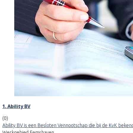
1. Ability BV
(0)
Ability BV is een Besloten Vennootschap die bij de KvK beke
Werkgebied Eemshaven