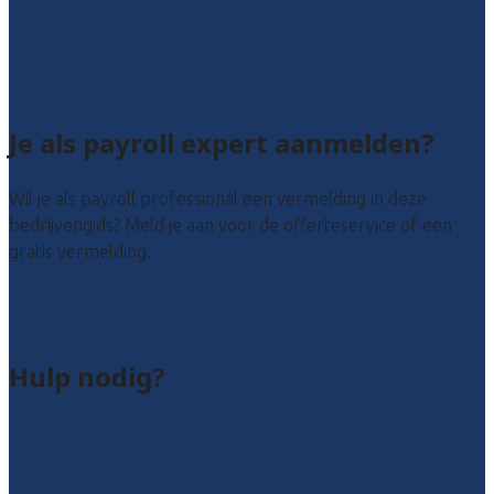
Utrecht
Zuid-Holland
Zeeland
Alle locaties
Je als payroll expert aanmelden?
Wil je als payroll professional een vermelding in deze
bedrijvengids? Meld je aan voor de offerteservice of een
gratis vermelding.
Payroll leads kopen
Bedrijf aanmelden
Hulp nodig?
Veelgestelde vragen: particulieren
Veelgestelde vragen: bedrijven
Contact