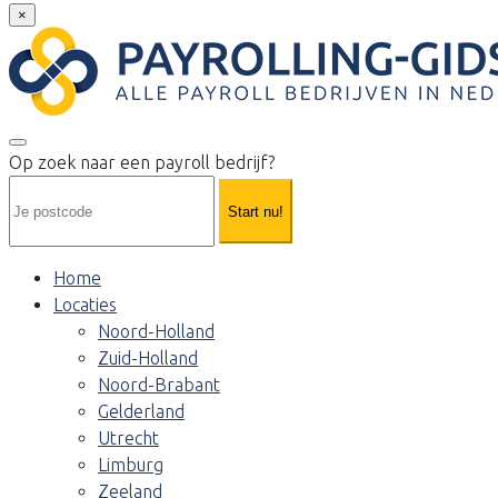
×
Op zoek naar een payroll bedrijf?
Start nu!
Home
Locaties
Noord-Holland
Zuid-Holland
Noord-Brabant
Gelderland
Utrecht
Limburg
Zeeland