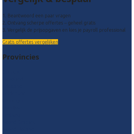
1. Beantwoord een paar vragen
2. Ontvang scherpe offertes – geheel gratis
3. Vergelijk de prijsopgaven en kies je payroll professional
Gratis offertes vergelijken
Provincies
Drenthe
Flevoland
Friesland
Gelderland
Groningen
Overijssel
Limburg
Noord-Brabant
Noord-Holland