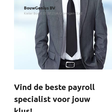
BouwGenius BV
Kieler Bocht 33, 9723JA Groningen-Stad
Vind de beste payroll
specialist voor jouw
klus!