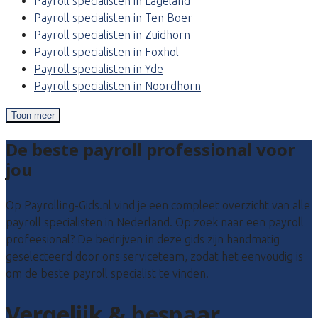
Payroll specialisten in Lageland
Payroll specialisten in Ten Boer
Payroll specialisten in Zuidhorn
Payroll specialisten in Foxhol
Payroll specialisten in Yde
Payroll specialisten in Noordhorn
Toon meer
De beste payroll professional voor
jou
Op Payrolling-Gids.nl vind je een compleet overzicht van alle
payroll specialisten in Nederland. Op zoek naar een payroll
profeesional? De bedrijven in deze gids zijn handmatig
geselecteerd door ons serviceteam, zodat het eenvoudig is
om de beste payroll specialist te vinden.
Vergelijk & bespaar