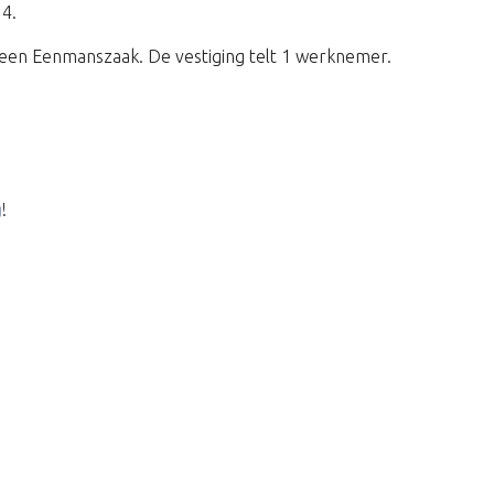
14.
een Eenmanszaak. De vestiging telt 1 werknemer.
g
!