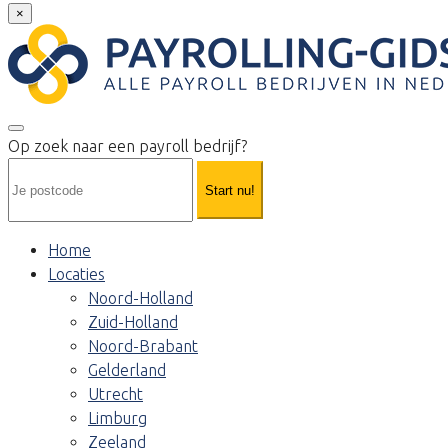
×
Op zoek naar een payroll bedrijf?
Start nu!
Home
Locaties
Noord-Holland
Zuid-Holland
Noord-Brabant
Gelderland
Utrecht
Limburg
Zeeland