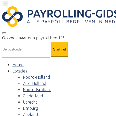
×
Op zoek naar een payroll bedrijf?
Start nu!
Home
Locaties
Noord-Holland
Zuid-Holland
Noord-Brabant
Gelderland
Utrecht
Limburg
Zeeland