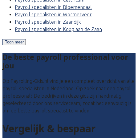
Payroll specialisten in Bloemendaal
Payroll specialisten in Wormerveer
Payroll specialisten in Zaandijk
Payroll specialisten in Koog aan de Zaan
Toon meer
De beste payroll professional voor
jou
Op Payrolling-Gids.nl vind je een compleet overzicht van alle
payroll specialisten in Nederland. Op zoek naar een payroll
profeesional? De bedrijven in deze gids zijn handmatig
geselecteerd door ons serviceteam, zodat het eenvoudig is
om de beste payroll specialist te vinden.
Vergelijk & bespaar