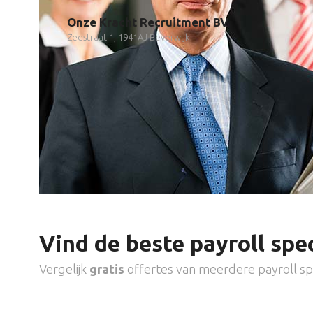
Onze Kracht Recruitment BV
Zeestraat 1, 1941AJ Beverwijk
Vind de beste payroll spec
Vergelijk
gratis
offertes van meerdere payroll spe