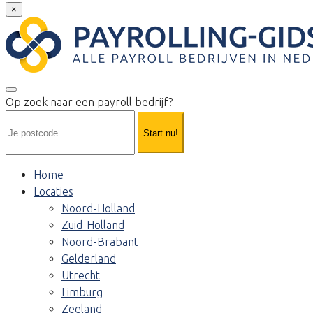
×
Op zoek naar een payroll bedrijf?
Start nu!
Home
Locaties
Noord-Holland
Zuid-Holland
Noord-Brabant
Gelderland
Utrecht
Limburg
Zeeland