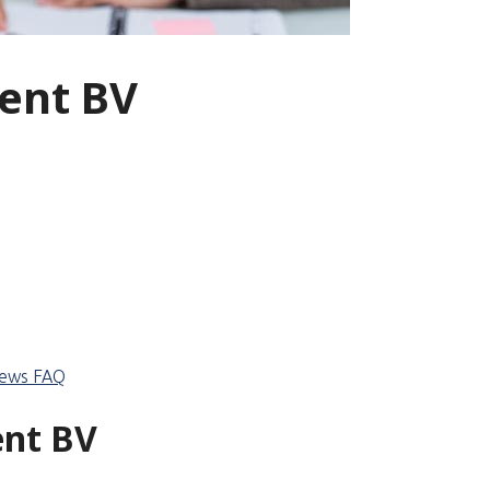
ent BV
iews
FAQ
ent BV