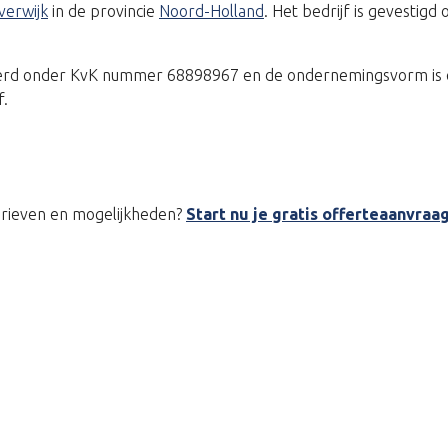
verwijk
in de provincie
Noord-Holland
. Het bedrijf is gevestig
treerd onder KvK nummer 68898967 en de ondernemingsvorm is 
f.
tarieven en mogelijkheden?
Start nu je gratis offerteaanvraa