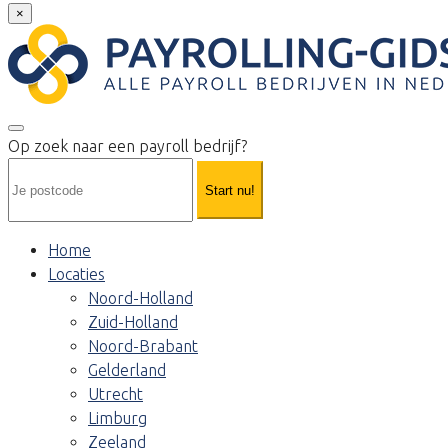
×
Op zoek naar een payroll bedrijf?
Start nu!
Home
Locaties
Noord-Holland
Zuid-Holland
Noord-Brabant
Gelderland
Utrecht
Limburg
Zeeland