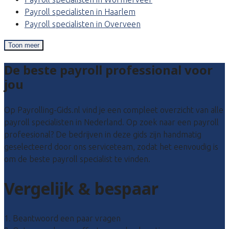
Payroll specialisten in Haarlem
Payroll specialisten in Overveen
Toon meer
De beste payroll professional voor
jou
Op Payrolling-Gids.nl vind je een compleet overzicht van alle
payroll specialisten in Nederland. Op zoek naar een payroll
profeesional? De bedrijven in deze gids zijn handmatig
geselecteerd door ons serviceteam, zodat het eenvoudig is
om de beste payroll specialist te vinden.
Vergelijk & bespaar
1. Beantwoord een paar vragen