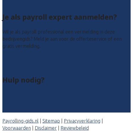
Alle locaties
Je als payroll expert aanmelden?
Wil je als payroll professional een vermelding in deze
bedrijvengids? Meld je aan voor de offerteservice of een
gratis vermelding.
Payroll leads kopen
Bedrijf aanmelden
Hulp nodig?
Veelgestelde vragen: particulieren
Veelgestelde vragen: bedrijven
Contact
Payrolling-gids.nl
|
Sitemap
|
Privacyverklaring
|
Voorwaarden
|
Disclaimer
|
Reviewbeleid