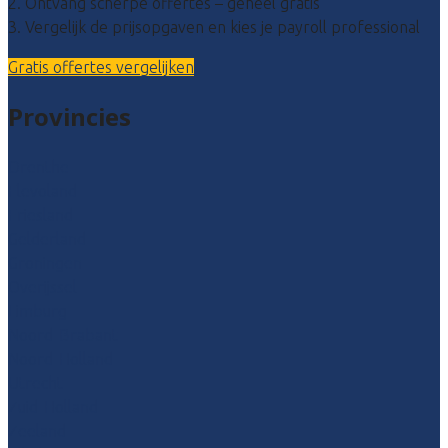
2. Ontvang scherpe offertes – geheel gratis
3. Vergelijk de prijsopgaven en kies je payroll professional
Gratis offertes vergelijken
Provincies
Drenthe
Flevoland
Friesland
Gelderland
Groningen
Overijssel
Limburg
Noord-Brabant
Noord-Holland
Utrecht
Zuid-Holland
Zeeland