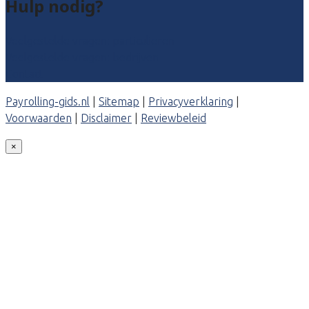
Hulp nodig?
Veelgestelde vragen: particulieren
Veelgestelde vragen: bedrijven
Contact
Payrolling-gids.nl
|
Sitemap
|
Privacyverklaring
|
Voorwaarden
|
Disclaimer
|
Reviewbeleid
×