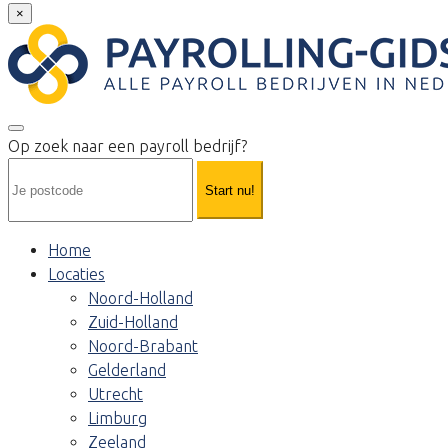
×
Op zoek naar een payroll bedrijf?
Start nu!
Home
Locaties
Noord-Holland
Zuid-Holland
Noord-Brabant
Gelderland
Utrecht
Limburg
Zeeland