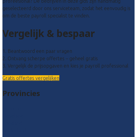
profeesional? De bedrijven in deze gids zijn handmatig
geselecteerd door ons serviceteam, zodat het eenvoudig is
om de beste payroll specialist te vinden.
Vergelijk & bespaar
1. Beantwoord een paar vragen
2. Ontvang scherpe offertes – geheel gratis
3. Vergelijk de prijsopgaven en kies je payroll professional
Gratis offertes vergelijken
Provincies
Drenthe
Flevoland
Friesland
Gelderland