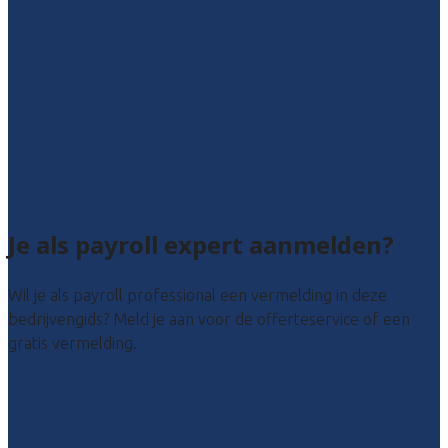
Groningen
Overijssel
Limburg
Noord-Brabant
Noord-Holland
Utrecht
Zuid-Holland
Zeeland
Alle locaties
Je als payroll expert aanmelden?
Wil je als payroll professional een vermelding in deze
bedrijvengids? Meld je aan voor de offerteservice of een
gratis vermelding.
Payroll leads kopen
Bedrijf aanmelden