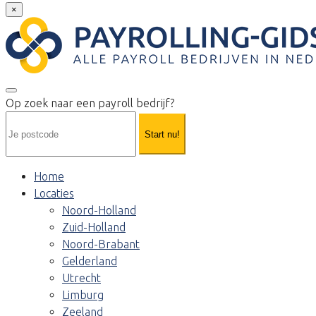
×
Op zoek naar een payroll bedrijf?
Start nu!
Home
Locaties
Noord-Holland
Zuid-Holland
Noord-Brabant
Gelderland
Utrecht
Limburg
Zeeland