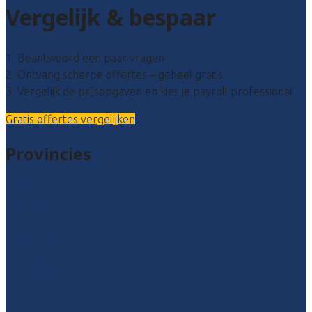
Vergelijk & bespaar
1. Beantwoord een paar vragen
2. Ontvang scherpe offertes – geheel gratis
3. Vergelijk de prijsopgaven en kies je payroll professional
Gratis offertes vergelijken
Provincies
Drenthe
Flevoland
Friesland
Gelderland
Groningen
Overijssel
Limburg
Noord-Brabant