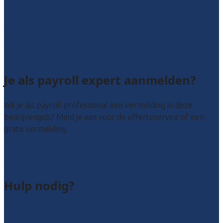
Noord-Holland
Utrecht
Zuid-Holland
Zeeland
Alle locaties
Je als payroll expert aanmelden?
Wil je als payroll professional een vermelding in deze
bedrijvengids? Meld je aan voor de offerteservice of een
gratis vermelding.
Payroll leads kopen
Bedrijf aanmelden
Hulp nodig?
Veelgestelde vragen: particulieren
Veelgestelde vragen: bedrijven