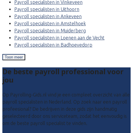
Payroll specialisten in Vinkeveen
Payroll specialisten in Uithoorn
Payroll specialisten in Ankeveen
Payroll specialisten in Amstelhoek
Payroll specialisten in Muiderberg
Payroll specialisten in Loenen aan de Vecht
Payroll specialisten in Badhoevedorp
Toon meer
De beste payroll professional voor
jou
Op Payrolling-Gids.nl vind je een compleet overzicht van alle
payroll specialisten in Nederland. Op zoek naar een payroll
profeesional? De bedrijven in deze gids zijn handmatig
geselecteerd door ons serviceteam, zodat het eenvoudig is
om de beste payroll specialist te vinden.