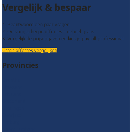
Vergelijk & bespaar
1. Beantwoord een paar vragen
2. Ontvang scherpe offertes – geheel gratis
3. Vergelijk de prijsopgaven en kies je payroll professional
Gratis offertes vergelijken
Provincies
Drenthe
Flevoland
Friesland
Gelderland
Groningen
Overijssel
Limburg
Noord-Brabant