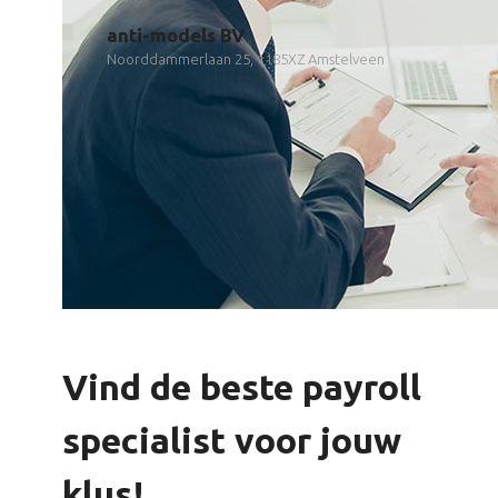
anti-models BV
Noorddammerlaan 25, 1185XZ Amstelveen
Vind de beste payroll
specialist voor jouw
klus!