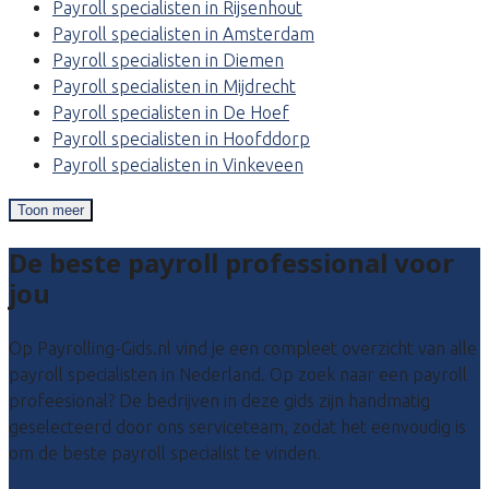
Payroll specialisten in Rijsenhout
Payroll specialisten in Amsterdam
Payroll specialisten in Diemen
Payroll specialisten in Mijdrecht
Payroll specialisten in De Hoef
Payroll specialisten in Hoofddorp
Payroll specialisten in Vinkeveen
Toon meer
De beste payroll professional voor
jou
Op Payrolling-Gids.nl vind je een compleet overzicht van alle
payroll specialisten in Nederland. Op zoek naar een payroll
profeesional? De bedrijven in deze gids zijn handmatig
geselecteerd door ons serviceteam, zodat het eenvoudig is
om de beste payroll specialist te vinden.