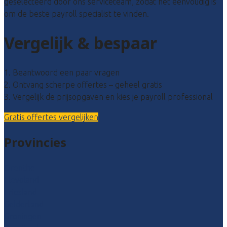
geselecteerd door ons serviceteam, zodat het eenvoudig is
om de beste payroll specialist te vinden.
Vergelijk & bespaar
1. Beantwoord een paar vragen
2. Ontvang scherpe offertes – geheel gratis
3. Vergelijk de prijsopgaven en kies je payroll professional
Gratis offertes vergelijken
Provincies
Drenthe
Flevoland
Friesland
Gelderland
Groningen