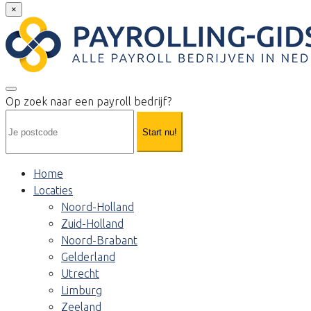
×
Op zoek naar een payroll bedrijf?
Start nu!
Home
Locaties
Noord-Holland
Zuid-Holland
Noord-Brabant
Gelderland
Utrecht
Limburg
Zeeland