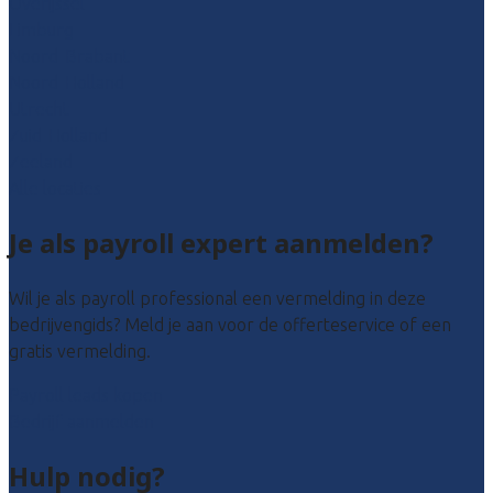
Overijssel
Limburg
Noord-Brabant
Noord-Holland
Utrecht
Zuid-Holland
Zeeland
Alle locaties
Je als payroll expert aanmelden?
Wil je als payroll professional een vermelding in deze
bedrijvengids? Meld je aan voor de offerteservice of een
gratis vermelding.
Payroll leads kopen
Bedrijf aanmelden
Hulp nodig?