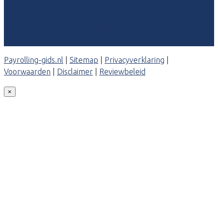
Veelgestelde vragen: particulieren
Veelgestelde vragen: bedrijven
Contact
Payrolling-gids.nl
|
Sitemap
|
Privacyverklaring
|
Voorwaarden
|
Disclaimer
|
Reviewbeleid
×