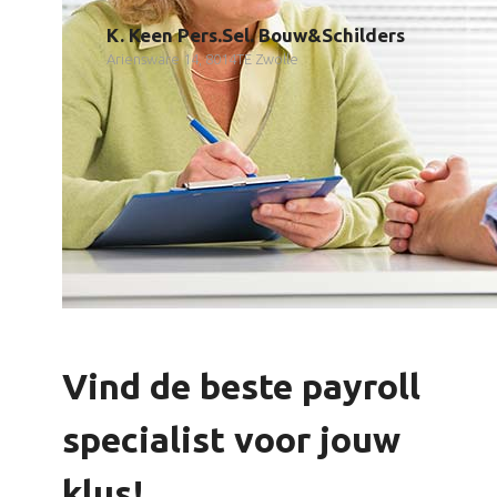
K. Keen Pers.Sel. Bouw&Schilders
Ariensware 14, 8014TE Zwolle
Vind de beste payroll
specialist voor jouw
klus!