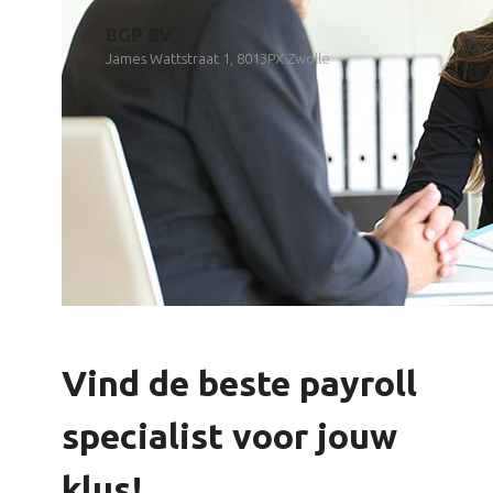
BGP BV
James Wattstraat 1, 8013PX Zwolle
Vind de beste payroll
specialist voor jouw
klus!