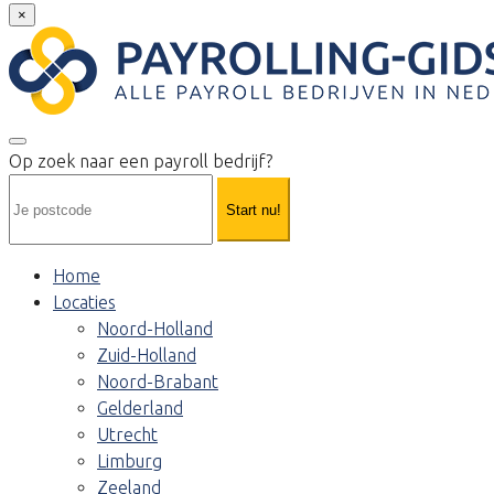
×
Op zoek naar een payroll bedrijf?
Start nu!
Home
Locaties
Noord-Holland
Zuid-Holland
Noord-Brabant
Gelderland
Utrecht
Limburg
Zeeland