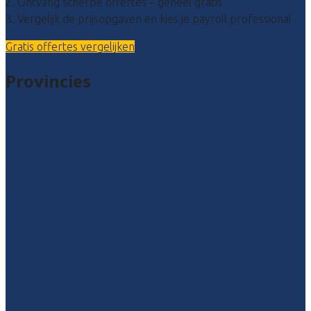
2. Ontvang scherpe offertes – geheel gratis
3. Vergelijk de prijsopgaven en kies je payroll professional
Gratis offertes vergelijken
Provincies
Drenthe
Flevoland
Friesland
Gelderland
Groningen
Overijssel
Limburg
Noord-Brabant
Noord-Holland
Utrecht
Zuid-Holland
Zeeland