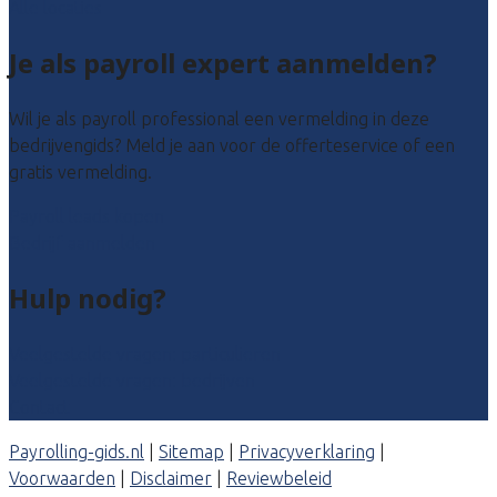
Alle locaties
Je als payroll expert aanmelden?
Wil je als payroll professional een vermelding in deze
bedrijvengids? Meld je aan voor de offerteservice of een
gratis vermelding.
Payroll leads kopen
Bedrijf aanmelden
Hulp nodig?
Veelgestelde vragen: particulieren
Veelgestelde vragen: bedrijven
Contact
Payrolling-gids.nl
|
Sitemap
|
Privacyverklaring
|
Voorwaarden
|
Disclaimer
|
Reviewbeleid