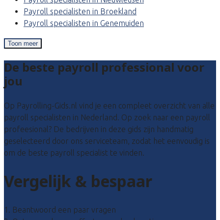
Payroll specialisten in Broekland
Payroll specialisten in Genemuiden
Toon meer
De beste payroll professional voor
jou
Op Payrolling-Gids.nl vind je een compleet overzicht van alle
payroll specialisten in Nederland. Op zoek naar een payroll
profeesional? De bedrijven in deze gids zijn handmatig
geselecteerd door ons serviceteam, zodat het eenvoudig is
om de beste payroll specialist te vinden.
Vergelijk & bespaar
1. Beantwoord een paar vragen