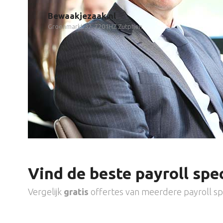
Bewaakjezaak.nl
Groenmarkt 32, 7201HZ Zutphen
Vind de beste payroll spec
Vergelijk
gratis
offertes van meerdere payroll spe