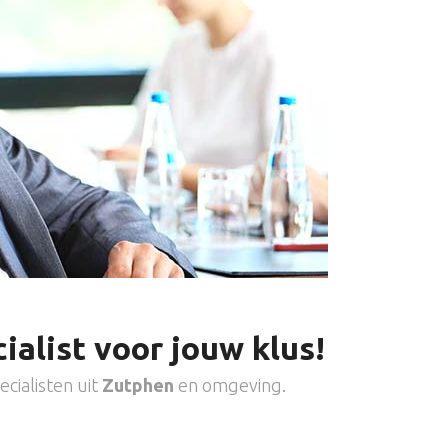
ialist voor jouw klus!
cialisten uit
Zutphen
en omgeving.