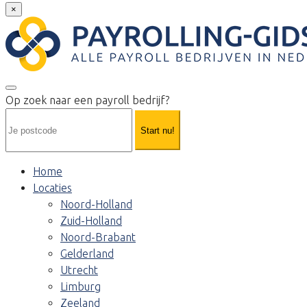
×
Op zoek naar een payroll bedrijf?
Start nu!
Home
Locaties
Noord-Holland
Zuid-Holland
Noord-Brabant
Gelderland
Utrecht
Limburg
Zeeland