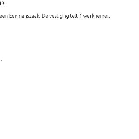
13.
een Eenmanszaak. De vestiging telt 1 werknemer.
g
!