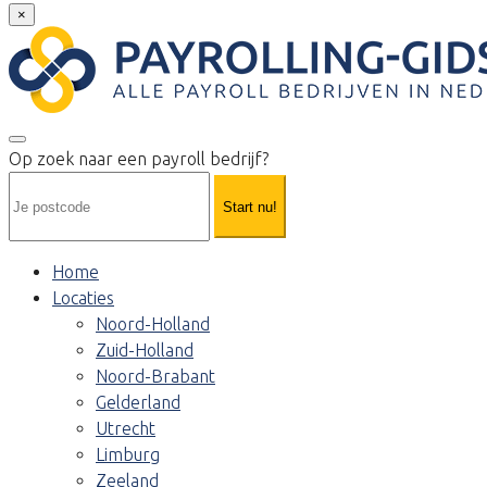
×
Op zoek naar een payroll bedrijf?
Start nu!
Home
Locaties
Noord-Holland
Zuid-Holland
Noord-Brabant
Gelderland
Utrecht
Limburg
Zeeland