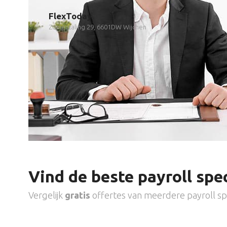
FlexToday
Zomertaling 29, 6601DW Wijchen
Vind de beste payroll spec
Vergelijk
gratis
offertes van meerdere payroll spe