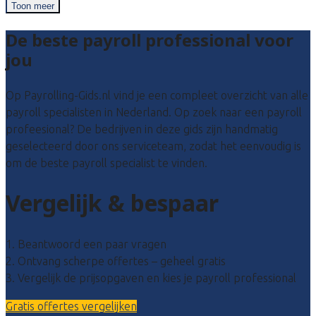
Toon meer
De beste payroll professional voor
jou
Op Payrolling-Gids.nl vind je een compleet overzicht van alle
payroll specialisten in Nederland. Op zoek naar een payroll
profeesional? De bedrijven in deze gids zijn handmatig
geselecteerd door ons serviceteam, zodat het eenvoudig is
om de beste payroll specialist te vinden.
Vergelijk & bespaar
1. Beantwoord een paar vragen
2. Ontvang scherpe offertes – geheel gratis
3. Vergelijk de prijsopgaven en kies je payroll professional
Gratis offertes vergelijken