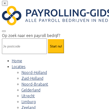
×
Op zoek naar een payroll bedrijf?
Start nu!
Home
Locaties
Noord-Holland
Zuid-Holland
Noord-Brabant
Gelderland
Utrecht
Limburg
Zeeland