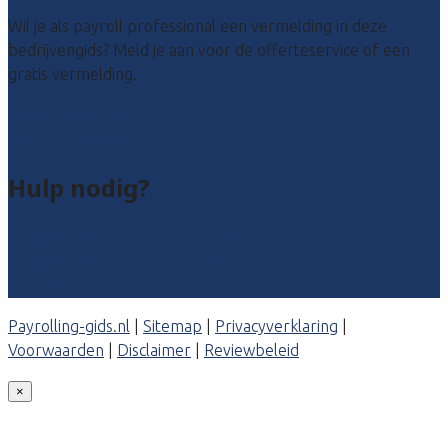
Wil je als payroll professional een vermelding in deze
bedrijvengids? Meld je aan voor de offerteservice of een
gratis vermelding.
Payroll leads kopen
Bedrijf aanmelden
Hulp nodig?
Veelgestelde vragen: particulieren
Veelgestelde vragen: bedrijven
Contact
Payrolling-gids.nl
|
Sitemap
|
Privacyverklaring
|
Voorwaarden
|
Disclaimer
|
Reviewbeleid
×