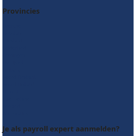
Provincies
Drenthe
Flevoland
Friesland
Gelderland
Groningen
Overijssel
Limburg
Noord-Brabant
Noord-Holland
Utrecht
Zuid-Holland
Zeeland
Alle locaties
Je als payroll expert aanmelden?