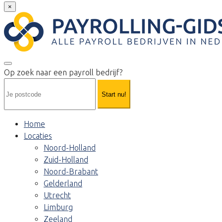
×
Op zoek naar een payroll bedrijf?
Start nu!
Home
Locaties
Noord-Holland
Zuid-Holland
Noord-Brabant
Gelderland
Utrecht
Limburg
Zeeland