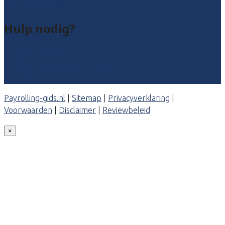
Bedrijf aanmelden
Hulp nodig?
Veelgestelde vragen: particulieren
Veelgestelde vragen: bedrijven
Contact
Payrolling-gids.nl
|
Sitemap
|
Privacyverklaring
|
Voorwaarden
|
Disclaimer
|
Reviewbeleid
×