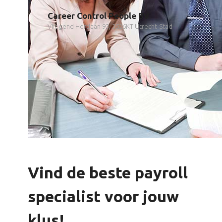
Career Control People BV
Vliegend Hertlaan 93, 3526KT Utrecht-Stad
Vind de beste payroll
specialist voor jouw
klus!