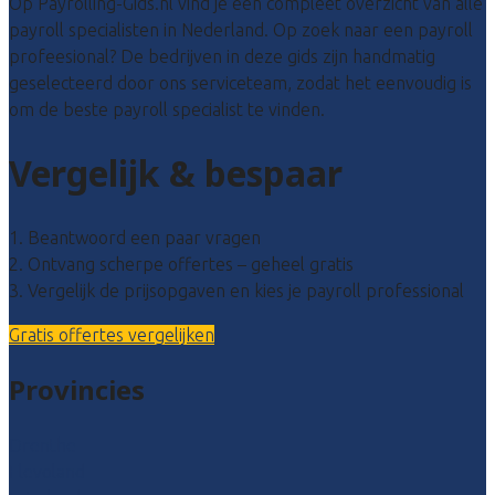
Op Payrolling-Gids.nl vind je een compleet overzicht van alle
payroll specialisten in Nederland. Op zoek naar een payroll
profeesional? De bedrijven in deze gids zijn handmatig
geselecteerd door ons serviceteam, zodat het eenvoudig is
om de beste payroll specialist te vinden.
Vergelijk & bespaar
1. Beantwoord een paar vragen
2. Ontvang scherpe offertes – geheel gratis
3. Vergelijk de prijsopgaven en kies je payroll professional
Gratis offertes vergelijken
Provincies
Drenthe
Flevoland