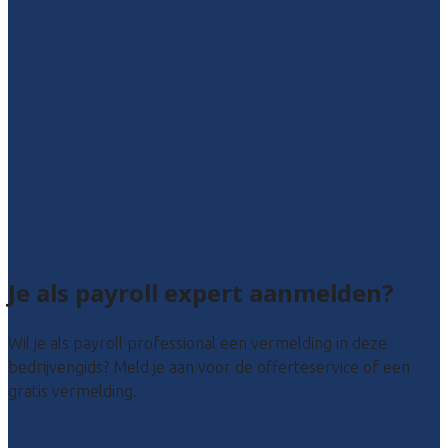
Friesland
Gelderland
Groningen
Overijssel
Limburg
Noord-Brabant
Noord-Holland
Utrecht
Zuid-Holland
Zeeland
Alle locaties
Je als payroll expert aanmelden?
Wil je als payroll professional een vermelding in deze
bedrijvengids? Meld je aan voor de offerteservice of een
gratis vermelding.
Payroll leads kopen